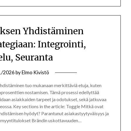
ksen Yhdistäminen
tegiaan: Integrointi,
elu, Seuranta
1/2026
by
Elmo Kivistö
hdistäminen tuo mukanaan merkittäviä etuja, kuten
prosenttien nostamisen. Tämä prosessi edellyttää
idaan asiakkaiden tarpeet ja odotukset, sekä jatkuvaa
ssa. Key sections in the article: Toggle Mitkä ovat
hdistämisen hyödyt? Parantunut asiakastyytyväisyys ja
 myyntitulokset Brändin uskottavuuden…