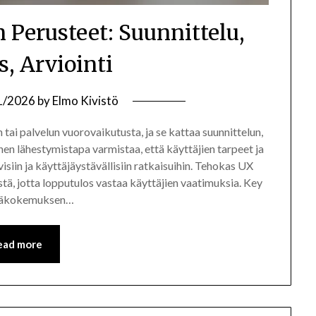
Perusteet: Suunnittelu,
s, Arviointi
1/2026
by
Elmo Kivistö
ai palvelun vuorovaikutusta, ja se kattaa suunnittelun,
nen lähestymistapa varmistaa, että käyttäjien tarpeet ja
siin ja käyttäjäystävällisiin ratkaisuihin. Tehokas UX
stä, jotta lopputulos vastaa käyttäjien vaatimuksia. Key
täjäkokemuksen…
ead more