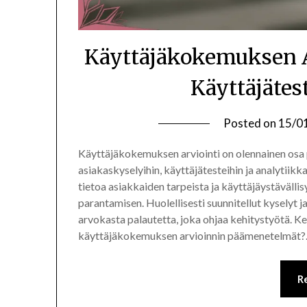
Käyttäjäkokemuksen A
Käyttäjätes
Posted on
15/0
Käyttäjäkokemuksen arviointi on olennainen osa p
asiakaskyselyihin, käyttäjätesteihin ja analytii
tietoa asiakkaiden tarpeista ja käyttäjäystävälli
parantamisen. Huolellisesti suunnitellut kyselyt 
arvokasta palautetta, joka ohjaa kehitystyötä. Ke
käyttäjäkokemuksen arvioinnin päämenetelmät
R