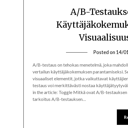
A/B-Testauks
Käyttäjäkokemuks
Visuaalisuu
Posted on
14/0
A/B-testaus on tehokas menetelmä, joka mahdollis
vertailun käyttäjäkokemuksen parantamiseksi. Se
visuaaliset elementit, jotka vaikuttavat käyttäji
testaus voi merkittävästi nostaa käyttäjätyytyväi
in the article: Toggle Mitkä ovat A/B-testaukse
tarkoitus A/B-testauksen…
R