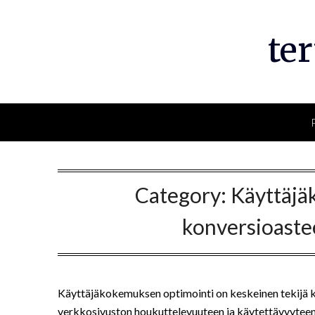
Skip
to
te
content
Category:
Käyttäjä
konversioaste
Käyttäjäkokemuksen optimointi on keskeinen tekijä ko
verkkosivuston houkuttelevuuteen ja käytettävyyteen. H