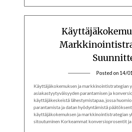
Käyttäjäkokemu
Markkinointistra
Suunnitt
Posted on
14/0
Käyttäjäkokemuksen ja markkinointistrategian y
asiakastyytyväisyyden parantamisen ja konversio
käyttäjäkeskeistä lähestymistapaa, jossa huomio
parantamista ja datan hyödyntämistä päätöksenteo
käyttäjäkokemuksen ja markkinointistrategian y
sitoutuminen Korkeammat konversioprosentit ja