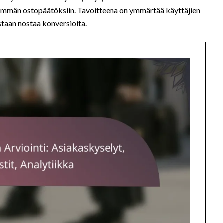
enemmän ostopäätöksiin. Tavoitteena on ymmärtää käyttäjien
taan nostaa konversioita.