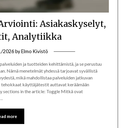
rviointi: Asiakaskyselyt,
tit, Analytiikka
1/2026
by
Elmo Kivistö
alveluiden ja tuotteiden kehittämistä, ja se perustuu
kkaan. Nämä menetelmät yhdessä tarjoavat syvällistä
syydestä, mikä mahdollistaa palveluiden jatkuvan
ja tehokkaat käyttäjätestit auttavat keräämään
y sections in the article: Toggle Mitkä ovat
?…
ead more