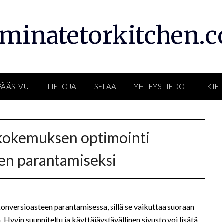
rminatetorkitchen.
PÄÄSIVU
TIETOJA
SELAA
YHTEYSTIEDOT
KIEL
kokemuksen optimointi
en parantamiseksi
nversioasteen parantamisessa, sillä se vaikuttaa suoraan
yvin suunniteltu ja käyttäjäystävällinen sivusto voi lisätä