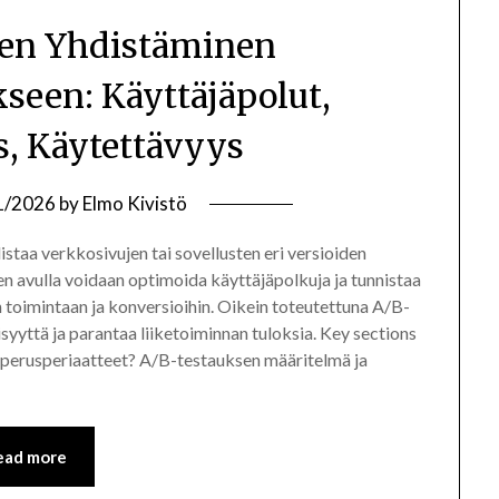
en Yhdistäminen
een: Käyttäjäpolut,
s, Käytettävyys
1/2026
by
Elmo Kivistö
taa verkkosivujen tai sovellusten eri versioiden
n avulla voidaan optimoida käyttäjäpolkuja ja tunnistaa
en toimintaan ja konversioihin. Oikein toteutettuna A/B-
syyttä ja parantaa liiketoiminnan tuloksia. Key sections
n perusperiaatteet? A/B-testauksen määritelmä ja
ead more