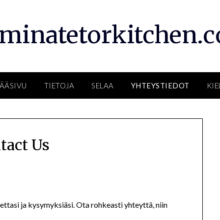
rminatetorkitchen.
ÄÄSIVU
TIETOJA
SELAA
YHTEYSTIEDOT
KIE
tact Us
asi ja kysymyksiäsi. Ota rohkeasti yhteyttä, niin