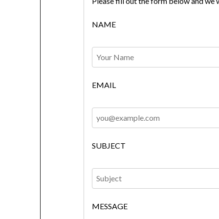
Please fill out the form below and we w
NAME
EMAIL
SUBJECT
MESSAGE