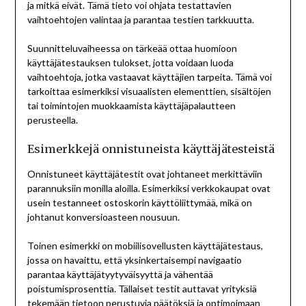
ja mitkä eivät. Tämä tieto voi ohjata testattavien
vaihtoehtojen valintaa ja parantaa testien tarkkuutta.
Suunnitteluvaiheessa on tärkeää ottaa huomioon
käyttäjätestauksen tulokset, jotta voidaan luoda
vaihtoehtoja, jotka vastaavat käyttäjien tarpeita. Tämä voi
tarkoittaa esimerkiksi visuaalisten elementtien, sisältöjen
tai toimintojen muokkaamista käyttäjäpalautteen
perusteella.
Esimerkkejä onnistuneista käyttäjätesteistä
Onnistuneet käyttäjätestit ovat johtaneet merkittäviin
parannuksiin monilla aloilla. Esimerkiksi verkkokaupat ovat
usein testanneet ostoskorin käyttöliittymää, mikä on
johtanut konversioasteen nousuun.
Toinen esimerkki on mobiilisovellusten käyttäjätestaus,
jossa on havaittu, että yksinkertaisempi navigaatio
parantaa käyttäjätyytyväisyyttä ja vähentää
poistumisprosenttia. Tällaiset testit auttavat yrityksiä
tekemään tietoon perustuvia päätöksiä ja optimoimaan