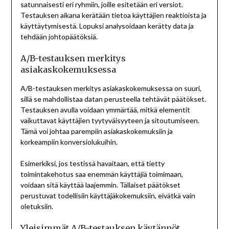
satunnaisesti eri ryhmiin, joille esitetään eri versiot.
Testauksen aikana kerätään tietoa käyttäjien reaktioista ja
käyttäytymisestä. Lopuksi analysoidaan kerätty data ja
tehdään johtopäätöksiä.
A/B-testauksen merkitys
asiakaskokemuksessa
A/B-testauksen merkitys asiakaskokemuksessa on suuri,
sillä se mahdollistaa datan perusteella tehtävät päätökset.
Testauksen avulla voidaan ymmärtää, mitkä elementit
vaikuttavat käyttäjien tyytyväisyyteen ja sitoutumiseen.
Tämä voi johtaa parempiin asiakaskokemuksiin ja
korkeampiin konversiolukuihin.
Esimerkiksi, jos testissä havaitaan, että tietty
toimintakehotus saa enemmän käyttäjiä toimimaan,
voidaan sitä käyttää laajemmin. Tällaiset päätökset
perustuvat todellisiin käyttäjäkokemuksiin, eivätkä vain
oletuksiin.
Yleisimmät A/B-testauksen käytännöt