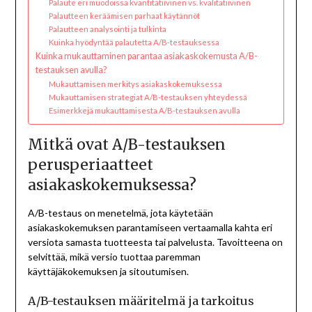
Palaute eri muodoissa kvantitatiivinen vs. kvalitatiivinen
Palautteen keräämisen parhaat käytännöt
Palautteen analysointi ja tulkinta
Kuinka hyödyntää palautetta A/B-testauksessa
Kuinka mukauttaminen parantaa asiakaskokemusta A/B-
testauksen avulla?
Mukauttamisen merkitys asiakaskokemuksessa
Mukauttamisen strategiat A/B-testauksen yhteydessä
Esimerkkejä mukauttamisesta A/B-testauksen avulla
Mitkä ovat A/B-testauksen
perusperiaatteet
asiakaskokemuksessa?
A/B-testaus on menetelmä, jota käytetään
asiakaskokemuksen parantamiseen vertaamalla kahta eri
versiota samasta tuotteesta tai palvelusta. Tavoitteena on
selvittää, mikä versio tuottaa paremman
käyttäjäkokemuksen ja sitoutumisen.
A/B-testauksen määritelmä ja tarkoitus