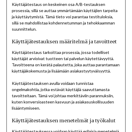
Käyttäjätestaus on keskeinen osa A/B-testauksen
prosessia, sillä se auttaa ymmärtämään käyttäjien tarpeita
ja käyttäytymistä. Tämä tieto voi parantaa testituloksia,
sillä se mahdollistaa kohdennetumman ja tehokkaamman
suunnittelun.
Käyttäjätestauksen määritelmä ja tavoitteet
Käyttäjätestaus tarkoittaa prosessia, jossa todelliset
käyttäjät arvioivat tuotteen tai palvelun käytettävyyttä.
Tavoitteena on kerätä palautetta, joka auttaa parantamaan
käyttäjäkokemusta ja lisäämään asiakastyytyväisyyttä.
Käyttäjätestauksen avulla voidaan tunnistaa
ongelmakohtia, jotka estävät käyttäjiä saavuttamasta
tavoitteitaan. Tämä voi johtaa merkittäviin parannuksiin,
kuten konversioasteen kasvuun ja asiakasuskollisuuden
lisääntymiseen.
Käyttäjätestauksen menetelmät ja työkalut
Käyttäjätestauksessa voidaan käyttää erilaisia menetelmiä