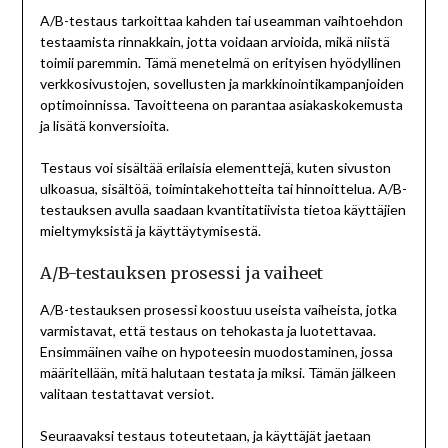
A/B-testaus tarkoittaa kahden tai useamman vaihtoehdon
testaamista rinnakkain, jotta voidaan arvioida, mikä niistä
toimii paremmin. Tämä menetelmä on erityisen hyödyllinen
verkkosivustojen, sovellusten ja markkinointikampanjoiden
optimoinnissa. Tavoitteena on parantaa asiakaskokemusta
ja lisätä konversioita.
Testaus voi sisältää erilaisia elementtejä, kuten sivuston
ulkoasua, sisältöä, toimintakehotteita tai hinnoittelua. A/B-
testauksen avulla saadaan kvantitatiivista tietoa käyttäjien
mieltymyksistä ja käyttäytymisestä.
A/B-testauksen prosessi ja vaiheet
A/B-testauksen prosessi koostuu useista vaiheista, jotka
varmistavat, että testaus on tehokasta ja luotettavaa.
Ensimmäinen vaihe on hypoteesin muodostaminen, jossa
määritellään, mitä halutaan testata ja miksi. Tämän jälkeen
valitaan testattavat versiot.
Seuraavaksi testaus toteutetaan, ja käyttäjät jaetaan