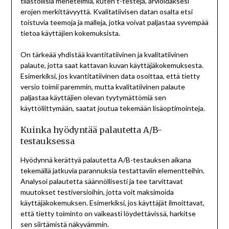
tilastollisia menetelmiä, kuten t-testejä, arvioidaksesi
erojen merkittävyyttä. Kvalitatiivisen datan osalta etsi
toistuvia teemoja ja malleja, jotka voivat paljastaa syvempää
tietoa käyttäjien kokemuksista.
On tärkeää yhdistää kvantitatiivinen ja kvalitatiivinen
palaute, jotta saat kattavan kuvan käyttäjäkokemuksesta.
Esimerkiksi, jos kvantitatiivinen data osoittaa, että tietty
versio toimii paremmin, mutta kvalitatiivinen palaute
paljastaa käyttäjien olevan tyytymättömiä sen
käyttöliittymään, saatat joutua tekemään lisäoptimointeja.
Kuinka hyödyntää palautetta A/B-
testauksessa
Hyödynnä kerättyä palautetta A/B-testauksen aikana
tekemällä jatkuvia parannuksia testattaviin elementteihin.
Analysoi palautetta säännöllisesti ja tee tarvittavat
muutokset testiversioihin, jotta voit maksimoida
käyttäjäkokemuksen. Esimerkiksi, jos käyttäjät ilmoittavat,
että tietty toiminto on vaikeasti löydettävissä, harkitse
sen siirtämistä näkyvämmin.