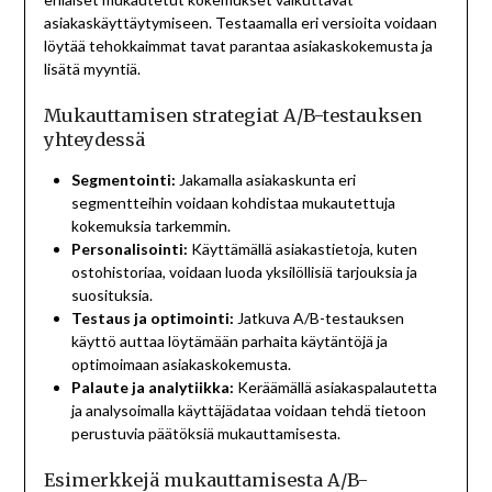
asiakaskäyttäytymiseen. Testaamalla eri versioita voidaan
löytää tehokkaimmat tavat parantaa asiakaskokemusta ja
lisätä myyntiä.
Mukauttamisen strategiat A/B-testauksen
yhteydessä
Segmentointi:
Jakamalla asiakaskunta eri
segmentteihin voidaan kohdistaa mukautettuja
kokemuksia tarkemmin.
Personalisointi:
Käyttämällä asiakastietoja, kuten
ostohistoriaa, voidaan luoda yksilöllisiä tarjouksia ja
suosituksia.
Testaus ja optimointi:
Jatkuva A/B-testauksen
käyttö auttaa löytämään parhaita käytäntöjä ja
optimoimaan asiakaskokemusta.
Palaute ja analytiikka:
Keräämällä asiakaspalautetta
ja analysoimalla käyttäjädataa voidaan tehdä tietoon
perustuvia päätöksiä mukauttamisesta.
Esimerkkejä mukauttamisesta A/B-