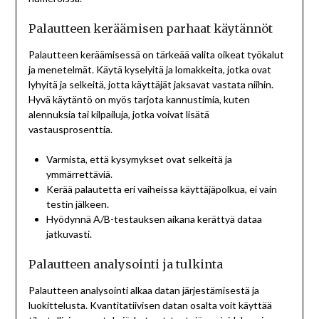
Palautteen keräämisen parhaat käytännöt
Palautteen keräämisessä on tärkeää valita oikeat työkalut
ja menetelmät. Käytä kyselyitä ja lomakkeita, jotka ovat
lyhyitä ja selkeitä, jotta käyttäjät jaksavat vastata niihin.
Hyvä käytäntö on myös tarjota kannustimia, kuten
alennuksia tai kilpailuja, jotka voivat lisätä
vastausprosenttia.
Varmista, että kysymykset ovat selkeitä ja
ymmärrettäviä.
Kerää palautetta eri vaiheissa käyttäjäpolkua, ei vain
testin jälkeen.
Hyödynnä A/B-testauksen aikana kerättyä dataa
jatkuvasti.
Palautteen analysointi ja tulkinta
Palautteen analysointi alkaa datan järjestämisestä ja
luokittelusta. Kvantitatiivisen datan osalta voit käyttää