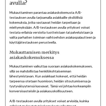
avulla?
Mukauttaminen parantaa asiakaskokemusta A/B-
testauksen avulla tarjoamalla asiakkaille yksilöllisiä
kokemuksia, jotka vastaavat heidän tarpeitaan ja
mieltymyksiään. A/B-testauksen avulla yritykset voivat
testata erilaisia versioita tuotteistaan tai palveluistaan ja
valita parhaiten toimivan vaihtoehdon asiakaspalautteen ja
käyttäjätestauksen perusteella.
Mukauttamisen merkitys
asiakaskokemuksessa
Mukauttaminen vaikuttaa suoraan asiakaskokemukseen,
sillä se mahdollistaa henkilökohtaisemman
lähestymistavan. Kun asiakkaat kokevat, että heidän
tarpeensa otetaan huomioon, heidän sitoutumisensa ja
tyytyväisyytensä kasvavat. Tämä voi johtaa korkeampiin
konversioasteisiin ja asiakasuskollisuuteen.
A/B-testauksen avulla yritykset voivat arvioida, kuinka
erilaiset mukautetut kokemukset vaikuttavat