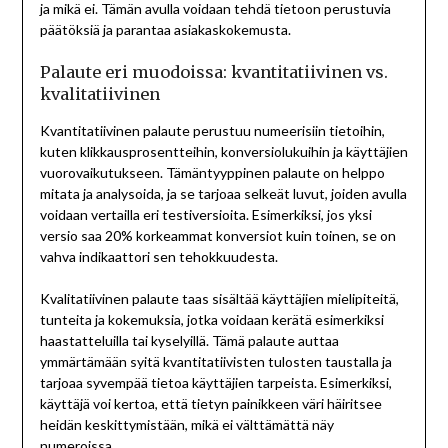
ja mikä ei. Tämän avulla voidaan tehdä tietoon perustuvia
päätöksiä ja parantaa asiakaskokemusta.
Palaute eri muodoissa: kvantitatiivinen vs.
kvalitatiivinen
Kvantitatiivinen palaute perustuu numeerisiin tietoihin,
kuten klikkausprosentteihin, konversiolukuihin ja käyttäjien
vuorovaikutukseen. Tämäntyyppinen palaute on helppo
mitata ja analysoida, ja se tarjoaa selkeät luvut, joiden avulla
voidaan vertailla eri testiversioita. Esimerkiksi, jos yksi
versio saa 20% korkeammat konversiot kuin toinen, se on
vahva indikaattori sen tehokkuudesta.
Kvalitatiivinen palaute taas sisältää käyttäjien mielipiteitä,
tunteita ja kokemuksia, jotka voidaan kerätä esimerkiksi
haastatteluilla tai kyselyillä. Tämä palaute auttaa
ymmärtämään syitä kvantitatiivisten tulosten taustalla ja
tarjoaa syvempää tietoa käyttäjien tarpeista. Esimerkiksi,
käyttäjä voi kertoa, että tietyn painikkeen väri häiritsee
heidän keskittymistään, mikä ei välttämättä näy
numeroissa.