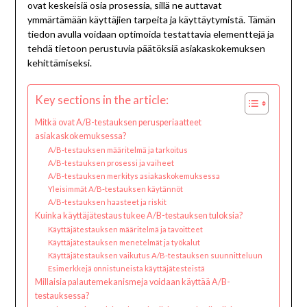
ovat keskeisiä osia prosessia, sillä ne auttavat
ymmärtämään käyttäjien tarpeita ja käyttäytymistä. Tämän
tiedon avulla voidaan optimoida testattavia elementtejä ja
tehdä tietoon perustuvia päätöksiä asiakaskokemuksen
kehittämiseksi.
Key sections in the article:
Mitkä ovat A/B-testauksen perusperiaatteet
asiakaskokemuksessa?
A/B-testauksen määritelmä ja tarkoitus
A/B-testauksen prosessi ja vaiheet
A/B-testauksen merkitys asiakaskokemuksessa
Yleisimmät A/B-testauksen käytännöt
A/B-testauksen haasteet ja riskit
Kuinka käyttäjätestaus tukee A/B-testauksen tuloksia?
Käyttäjätestauksen määritelmä ja tavoitteet
Käyttäjätestauksen menetelmät ja työkalut
Käyttäjätestauksen vaikutus A/B-testauksen suunnitteluun
Esimerkkejä onnistuneista käyttäjätesteistä
Millaisia palautemekanismeja voidaan käyttää A/B-
testauksessa?