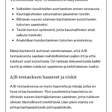
Selkeiden tavoitteiden asettaminen ennen testausta.
Käyttäjäryhmien satunnainen jakaminen testiin.
Riittävän suuren otannan käyttäminen luotettavien
tulosten saamiseksi.
Testin keston optimointi, jotta kausivaihtelut eivät
vaikuta tuloksiin.
Analytiikan hyödyntäminen tulosten arvioinnissa.
Nämä käytännöt auttavat varmistamaan, että A/B-
testauksesta saadaan mahdollisimman paljon irti ja että
tulokset ovat luotettavia. On tärkeää dokumentoida kaikki
testit ja niiden tulokset oppimisen ja kehittämisen tueksi.
A/B-testauksen haasteet ja riskit
A/B-testauksessa on myös haasteita ja riskejä, jotka on
hyvä ottaa huomioon. Yksi suurimmista haasteista on
riittävän suuren käyttäjäotannan saaminen, jotta tulokset
olisivat tilastollisesti merkittäviä. Liian pieni otanta voi
johtaa harhaanjohtaviin johtopäätöksiin.