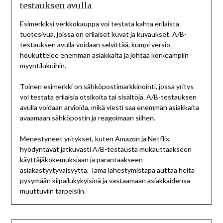
testauksen avulla
Esimerkiksi verkkokauppa voi testata kahta erilaista
tuotesivua, joissa on erilaiset kuvat ja kuvaukset. A/B-
testauksen avulla voidaan selvittää, kumpi versio
houkuttelee enemmän asiakkaita ja johtaa korkeampiin
myyntilukuihin.
Toinen esimerkki on sähköpostimarkkinointi, jossa yritys
voi testata erilaisia otsikoita tai sisältöjä. A/B-testauksen
avulla voidaan arvioida, mikä viesti saa enemmän asiakkaita
avaamaan sähköpostin ja reagoimaan siihen.
Menestyneet yritykset, kuten Amazon ja Netflix,
hyödyntävät jatkuvasti A/B-testausta mukauttaakseen
käyttäjäkokemuksiaan ja parantaakseen
asiakastyytyväisyyttä. Tämä lähestymistapa auttaa heitä
pysymään kilpailukykyisinä ja vastaamaan asiakkaidensa
muuttuviin tarpeisiin.