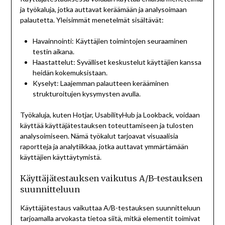
ja työkaluja, jotka auttavat keräämään ja analysoimaan
palautetta. Yleisimmät menetelmät sisältävät:
Havainnointi: Käyttäjien toimintojen seuraaminen
testin aikana.
Haastattelut: Syvälliset keskustelut käyttäjien kanssa
heidän kokemuksistaan.
Kyselyt: Laajemman palautteen kerääminen
strukturoitujen kysymysten avulla.
Työkaluja, kuten Hotjar, UsabilityHub ja Lookback, voidaan
käyttää käyttäjätestauksen toteuttamiseen ja tulosten
analysoimiseen. Nämä työkalut tarjoavat visuaalisia
raportteja ja analytiikkaa, jotka auttavat ymmärtämään
käyttäjien käyttäytymistä.
Käyttäjätestauksen vaikutus A/B-testauksen
suunnitteluun
Käyttäjätestaus vaikuttaa A/B-testauksen suunnitteluun
tarjoamalla arvokasta tietoa siitä, mitkä elementit toimivat