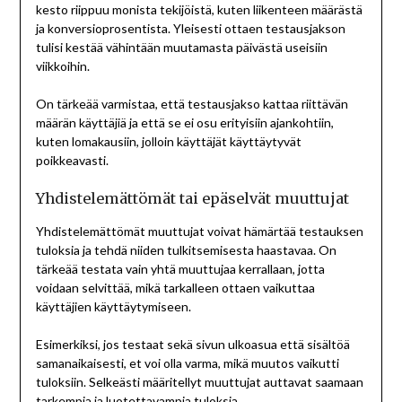
kesto riippuu monista tekijöistä, kuten liikenteen määrästä
ja konversioprosentista. Yleisesti ottaen testausjakson
tulisi kestää vähintään muutamasta päivästä useisiin
viikkoihin.
On tärkeää varmistaa, että testausjakso kattaa riittävän
määrän käyttäjiä ja että se ei osu erityisiin ajankohtiin,
kuten lomakausiin, jolloin käyttäjät käyttäytyvät
poikkeavasti.
Yhdistelemättömät tai epäselvät muuttujat
Yhdistelemättömät muuttujat voivat hämärtää testauksen
tuloksia ja tehdä niiden tulkitsemisesta haastavaa. On
tärkeää testata vain yhtä muuttujaa kerrallaan, jotta
voidaan selvittää, mikä tarkalleen ottaen vaikuttaa
käyttäjien käyttäytymiseen.
Esimerkiksi, jos testaat sekä sivun ulkoasua että sisältöä
samanaikaisesti, et voi olla varma, mikä muutos vaikutti
tuloksiin. Selkeästi määritellyt muuttujat auttavat saamaan
tarkempia ja luotettavampia tuloksia.