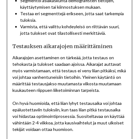
Segmentoi asiakaskunta demografisten tietojen,
käyttäytymisen tai kiinnostuksen mukaan.
Testaa eri segmenttejä erikseen, jotta saat tarkempia
tuloksia.
Varmista, että valittu kohdeyleisö on riittävän suuri,
jotta tulokset ovat tilastollisesti merkittäviä.
Testauksen aikarajojen määrittäminen
Aikarajojen asettaminen on tärkeää, jotta testaus on
tehokasta ja tulokset saadaan ajoissa. Aikarajat auttavat
myös varmistamaan, että testaus ei veny liian pitkäksi, mikä
voi johtaa vanhentuneisiin tietoihin. Yleinen käytäntö on
määrittää testausjakso muutamasta viikosta muutamaan
kuukauteen riippuen liiketoiminnan tarpeista.
On hyvä huomioida, että liian lyhyt testausaika voi johtaa
epäluotettaviin tuloksiin, kun taas liian pitkä testausaika
voi hidastaa optimointiprosessia. Suositeltavaa on käyttää
vähintään 2-4 viikkoa, jotta kausivaihtelut ja muut ulkoiset
tekijät voidaan ottaa huomioon.