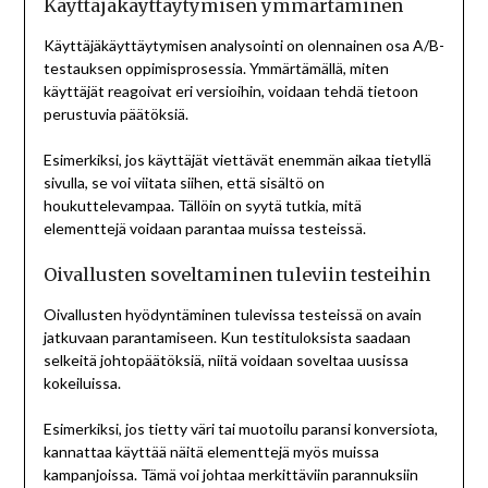
Käyttäjäkäyttäytymisen ymmärtäminen
Käyttäjäkäyttäytymisen analysointi on olennainen osa A/B-
testauksen oppimisprosessia. Ymmärtämällä, miten
käyttäjät reagoivat eri versioihin, voidaan tehdä tietoon
perustuvia päätöksiä.
Esimerkiksi, jos käyttäjät viettävät enemmän aikaa tietyllä
sivulla, se voi viitata siihen, että sisältö on
houkuttelevampaa. Tällöin on syytä tutkia, mitä
elementtejä voidaan parantaa muissa testeissä.
Oivallusten soveltaminen tuleviin testeihin
Oivallusten hyödyntäminen tulevissa testeissä on avain
jatkuvaan parantamiseen. Kun testituloksista saadaan
selkeitä johtopäätöksiä, niitä voidaan soveltaa uusissa
kokeiluissa.
Esimerkiksi, jos tietty väri tai muotoilu paransi konversiota,
kannattaa käyttää näitä elementtejä myös muissa
kampanjoissa. Tämä voi johtaa merkittäviin parannuksiin