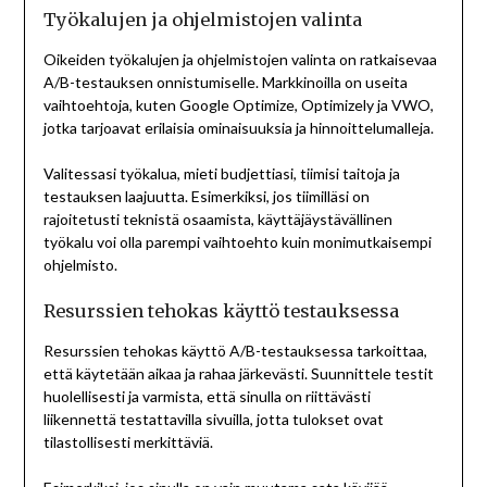
Työkalujen ja ohjelmistojen valinta
Oikeiden työkalujen ja ohjelmistojen valinta on ratkaisevaa
A/B-testauksen onnistumiselle. Markkinoilla on useita
vaihtoehtoja, kuten Google Optimize, Optimizely ja VWO,
jotka tarjoavat erilaisia ominaisuuksia ja hinnoittelumalleja.
Valitessasi työkalua, mieti budjettiasi, tiimisi taitoja ja
testauksen laajuutta. Esimerkiksi, jos tiimilläsi on
rajoitetusti teknistä osaamista, käyttäjäystävällinen
työkalu voi olla parempi vaihtoehto kuin monimutkaisempi
ohjelmisto.
Resurssien tehokas käyttö testauksessa
Resurssien tehokas käyttö A/B-testauksessa tarkoittaa,
että käytetään aikaa ja rahaa järkevästi. Suunnittele testit
huolellisesti ja varmista, että sinulla on riittävästi
liikennettä testattavilla sivuilla, jotta tulokset ovat
tilastollisesti merkittäviä.