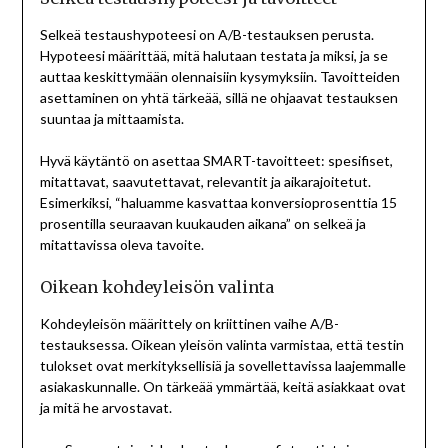
Selkeä testaushypoteesi on A/B-testauksen perusta.
Hypoteesi määrittää, mitä halutaan testata ja miksi, ja se
auttaa keskittymään olennaisiin kysymyksiin. Tavoitteiden
asettaminen on yhtä tärkeää, sillä ne ohjaavat testauksen
suuntaa ja mittaamista.
Hyvä käytäntö on asettaa SMART-tavoitteet: spesifiset,
mitattavat, saavutettavat, relevantit ja aikarajoitetut.
Esimerkiksi, “haluamme kasvattaa konversioprosenttia 15
prosentilla seuraavan kuukauden aikana” on selkeä ja
mitattavissa oleva tavoite.
Oikean kohdeyleisön valinta
Kohdeyleisön määrittely on kriittinen vaihe A/B-
testauksessa. Oikean yleisön valinta varmistaa, että testin
tulokset ovat merkityksellisiä ja sovellettavissa laajemmalle
asiakaskunnalle. On tärkeää ymmärtää, keitä asiakkaat ovat
ja mitä he arvostavat.