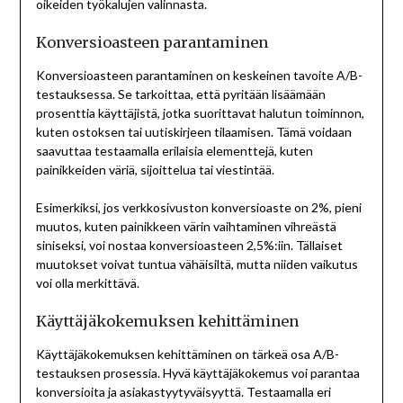
oikeiden työkalujen valinnasta.
Konversioasteen parantaminen
Konversioasteen parantaminen on keskeinen tavoite A/B-
testauksessa. Se tarkoittaa, että pyritään lisäämään
prosenttia käyttäjistä, jotka suorittavat halutun toiminnon,
kuten ostoksen tai uutiskirjeen tilaamisen. Tämä voidaan
saavuttaa testaamalla erilaisia elementtejä, kuten
painikkeiden väriä, sijoittelua tai viestintää.
Esimerkiksi, jos verkkosivuston konversioaste on 2%, pieni
muutos, kuten painikkeen värin vaihtaminen vihreästä
siniseksi, voi nostaa konversioasteen 2,5%:iin. Tällaiset
muutokset voivat tuntua vähäisiltä, mutta niiden vaikutus
voi olla merkittävä.
Käyttäjäkokemuksen kehittäminen
Käyttäjäkokemuksen kehittäminen on tärkeä osa A/B-
testauksen prosessia. Hyvä käyttäjäkokemus voi parantaa
konversioita ja asiakastyytyväisyyttä. Testaamalla eri