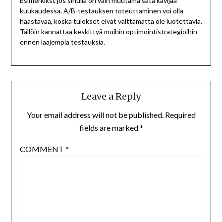
Esimerkiksi, jos sinulla on vain muutama sata kävijää
kuukaudessa, A/B-testauksen toteuttaminen voi olla
haastavaa, koska tulokset eivät välttämättä ole luotettavia.
Tällöin kannattaa keskittyä muihin optimointistrategioihin
ennen laajempia testauksia.
Leave a Reply
Your email address will not be published.
Required
fields are marked
*
COMMENT
*