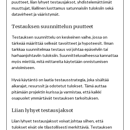
puutteet, liian lyhyet testausjaksot, yhdistelemättömät
muuttujat, liiallinen luottamus satunnaisiin tuloksiin sekä
datavirheet ja vääristymät.
Testauksen suunnittelun puutteet
Testauksen suunnittelu on keskeinen vaihe, jossa on
tärkeää määrittää selkeät tavoitteet ja hypoteesit. Ilman
tarkkaa suunnitelmaa testaus voi johtaa epäselviin tai
harhaanjohtaviin tuloksiin. Suunnitteluvaiheessa kannattaa
myös miettiä, mitä mittareita käytetään onnistumisen
arvioimiseen.
Hyvä käytäntö on laatia testausstrategia, joka sisältää
aikarajat, resurssit ja odotetut tulokset. Tämä auttaa
pitämään projektin kurissa ja varmistaa, että kaikki
osapuolet ymmärtävät testauksen tarkoituksen.
Liian lyhyet testausjaksot
Liian lyhyet testausjaksot voivat johtaa siihen, että
tulokset eivät ole tilastollisesti merkittäviä. Testauksen