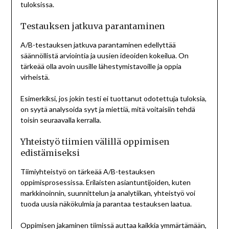
tuloksissa.
Testauksen jatkuva parantaminen
A/B-testauksen jatkuva parantaminen edellyttää
säännöllistä arviointia ja uusien ideoiden kokeilua. On
tärkeää olla avoin uusille lähestymistavoille ja oppia
virheistä.
Esimerkiksi, jos jokin testi ei tuottanut odotettuja tuloksia,
on syytä analysoida syyt ja miettiä, mitä voitaisiin tehdä
toisin seuraavalla kerralla.
Yhteistyö tiimien välillä oppimisen
edistämiseksi
Tiimiyhteistyö on tärkeää A/B-testauksen
oppimisprosessissa. Erilaisten asiantuntijoiden, kuten
markkinoinnin, suunnittelun ja analytiikan, yhteistyö voi
tuoda uusia näkökulmia ja parantaa testauksen laatua.
Oppimisen jakaminen tiimissä auttaa kaikkia ymmärtämään,