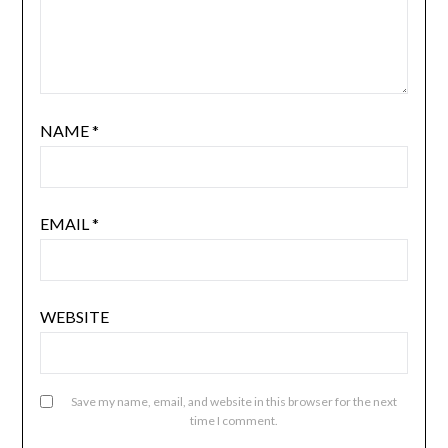
NAME
*
EMAIL
*
WEBSITE
Save my name, email, and website in this browser for the next
time I comment.