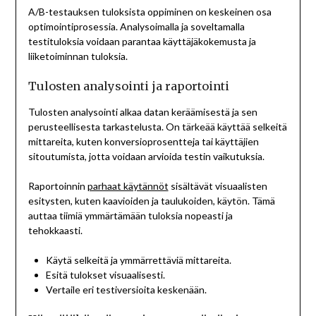
A/B-testauksen tuloksista oppiminen on keskeinen osa
optimointiprosessia. Analysoimalla ja soveltamalla
testituloksia voidaan parantaa käyttäjäkokemusta ja
liiketoiminnan tuloksia.
Tulosten analysointi ja raportointi
Tulosten analysointi alkaa datan keräämisestä ja sen
perusteellisesta tarkastelusta. On tärkeää käyttää selkeitä
mittareita, kuten konversioprosentteja tai käyttäjien
sitoutumista, jotta voidaan arvioida testin vaikutuksia.
Raportoinnin
parhaat käytännöt
sisältävät visuaalisten
esitysten, kuten kaavioiden ja taulukoiden, käytön. Tämä
auttaa tiimiä ymmärtämään tuloksia nopeasti ja
tehokkaasti.
Käytä selkeitä ja ymmärrettäviä mittareita.
Esitä tulokset visuaalisesti.
Vertaile eri testiversioita keskenään.