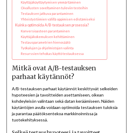
Käyttäjäkäyttäytymisen ymmärtäminen
Oivallusten soveltaminen tuleviin testeihin
Testauksen jatkuva parantaminen
Yhteistyö tiimien välillä oppimisen edistämiseksi
Kuinka optimoida A/B-testauksen prosessia?
Konversioasteen parantaminen
Käyttäjäkokemuksen kehittäminen
Testausparametrien hienosäätö
Työkalujen ja ohjelmistojen valinta
Resurssien tehokas käyttö testauksessa
Mitkä ovat A/B-testauksen
parhaat käytännöt?
A/B-testauksen parhaat käytännöt keskittyvät selkeiden
hypoteesien ja tavoitteiden asettamiseen, oikean
kohdeyleisön valintaan sekä datan keräämiseen. Näiden
käytäntöjen avulla voidaan optimoida testauksen tuloksia
ja parantaa päätöksentekoa markkinoinnissa ja
tuotekehityksessä.
Selkeä testaushypoteesi ja tavoitteet