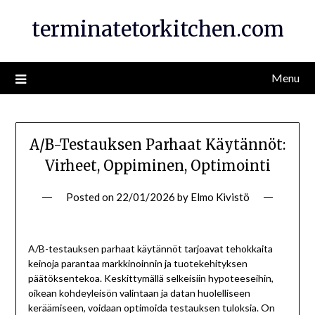
Skip
terminatetorkitchen.com
to
content
Menu
A/B-Testauksen Parhaat Käytännöt:
Virheet, Oppiminen, Optimointi
Posted on
22/01/2026
by
Elmo Kivistö
A/B-testauksen parhaat käytännöt tarjoavat tehokkaita
keinoja parantaa markkinoinnin ja tuotekehityksen
päätöksentekoa. Keskittymällä selkeisiin hypoteeseihin,
oikean kohdeyleisön valintaan ja datan huolelliseen
keräämiseen, voidaan optimoida testauksen tuloksia. On