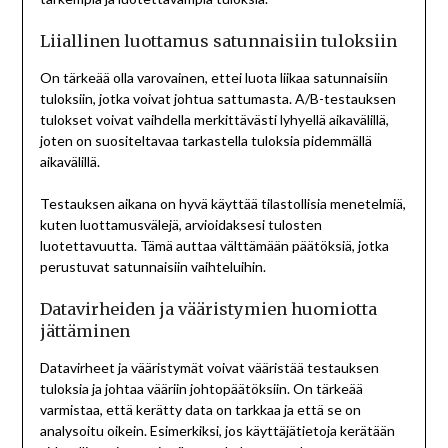
Liiallinen luottamus satunnaisiin tuloksiin
On tärkeää olla varovainen, ettei luota liikaa satunnaisiin
tuloksiin, jotka voivat johtua sattumasta. A/B-testauksen
tulokset voivat vaihdella merkittävästi lyhyellä aikavälillä,
joten on suositeltavaa tarkastella tuloksia pidemmällä
aikavälillä.
Testauksen aikana on hyvä käyttää tilastollisia menetelmiä,
kuten luottamusvälejä, arvioidaksesi tulosten
luotettavuutta. Tämä auttaa välttämään päätöksiä, jotka
perustuvat satunnaisiin vaihteluihin.
Datavirheiden ja vääristymien huomiotta
jättäminen
Datavirheet ja vääristymät voivat vääristää testauksen
tuloksia ja johtaa vääriin johtopäätöksiin. On tärkeää
varmistaa, että kerätty data on tarkkaa ja että se on
analysoitu oikein. Esimerkiksi, jos käyttäjätietoja kerätään