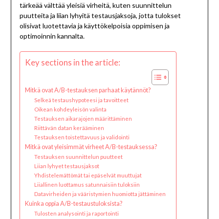
tärkeää välttää yleisiä virheitä, kuten suunnittelun
puutteita ja liian lyhyitä testausjaksoja, jotta tulokset
olisivat luotettavia ja käyttökelpoisia oppimisen ja
optimoinnin kannalta.
Key sections in the article:
Mitkä ovat A/B-testauksen parhaat käytännöt?
Selkeä testaushypoteesi ja tavoitteet
Oikean kohdeyleisön valinta
Testauksen aikarajojen määrittäminen
Riittävän datan kerääminen
Testauksen toistettavuus ja validointi
Mitkä ovat yleisimmät virheet A/B-testauksessa?
Testauksen suunnittelun puutteet
Liian lyhyet testausjaksot
Yhdistelemättömät tai epäselvät muuttujat
Liiallinen luottamus satunnaisiin tuloksiin
Datavirheiden ja vääristymien huomiotta jättäminen
Kuinka oppia A/B-testaustuloksista?
Tulosten analysointi ja raportointi