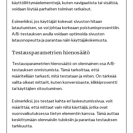
käyttöliittymäelementtejä, kuten navigaatiota tai sisältöä,
voidaan löytää parhaiten toimivat ratkaisut.
Esimerkiksi, jos käyttäjät kokevat sivuston hitaan
latautumisen, se voi johtaa korkeaan poistumisprosenttiin.
A/B-testauksen avulla voidaan optimoida sivuston
latausnopeutta ja parantaa näin käyttäjäkokemusta.
Testausparametrien hienosäätö
Testausparametrien hienosäätö on olennainen osa A/B-
testauksen onnistumista. Tämä tarkoittaa, että
määritellään tarkasti, mitä testataan ja miten. On tärkeää
valita oikeat mittarit, kuten konversioaste, klikkiprosentti
tai käyttäjien sitoutuminen.
Esimerkiksi, jos testaat kahta eri laskeutumissivua, voit
määrittää, että mittaat vain niitä käyttäjiä, jotka ovat
vuorovaikutuksessa tietyn elementin kanssa. Tämä auttaa
keskittymään olennaisiin tuloksiin ja parantaa testauksen
tarkkuutta.