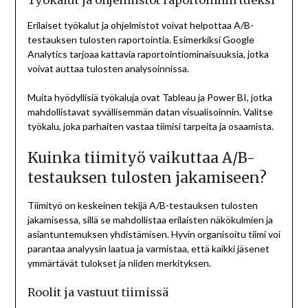
Työkalut ja ohjelmistot raportoinnin tueksi
Erilaiset työkalut ja ohjelmistot voivat helpottaa A/B-
testauksen tulosten raportointia. Esimerkiksi Google
Analytics tarjoaa kattavia raportointiominaisuuksia, jotka
voivat auttaa tulosten analysoinnissa.
Muita hyödyllisiä työkaluja ovat Tableau ja Power BI, jotka
mahdollistavat syvällisemmän datan visualisoinnin. Valitse
työkalu, joka parhaiten vastaa tiimisi tarpeita ja osaamista.
Kuinka tiimityö vaikuttaa A/B-
testauksen tulosten jakamiseen?
Tiimityö on keskeinen tekijä A/B-testauksen tulosten
jakamisessa, sillä se mahdollistaa erilaisten näkökulmien ja
asiantuntemuksen yhdistämisen. Hyvin organisoitu tiimi voi
parantaa analyysin laatua ja varmistaa, että kaikki jäsenet
ymmärtävät tulokset ja niiden merkityksen.
Roolit ja vastuut tiimissä