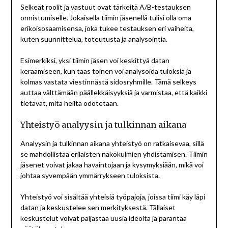
Selkeät roolit ja vastuut ovat tärkeitä A/B-testauksen
onnistumiselle. Jokaisella tiimin jäsenellä tulisi olla oma
erikoisosaamisensa, joka tukee testauksen eri vaiheita,
kuten suunnittelua, toteutusta ja analysointia.
Esimerkiksi, yksi tiimin jäsen voi keskittyä datan
keräämiseen, kun taas toinen voi analysoida tuloksia ja
kolmas vastata viestinnästä sidosryhmille. Tämä selkeys
auttaa välttämään päällekkäisyyksiä ja varmistaa, että kaikki
tietävät, mitä heiltä odotetaan.
Yhteistyö analyysin ja tulkinnan aikana
Analyysin ja tulkinnan aikana yhteistyö on ratkaisevaa, sillä
se mahdollistaa erilaisten näkökulmien yhdistämisen. Tiimin
jäsenet voivat jakaa havaintojaan ja kysymyksiään, mikä voi
johtaa syvempään ymmärrykseen tuloksista.
Yhteistyö voi sisältää yhteisiä työpajoja, joissa tiimi käy läpi
datan ja keskustelee sen merkityksestä. Tällaiset
keskustelut voivat paljastaa uusia ideoita ja parantaa