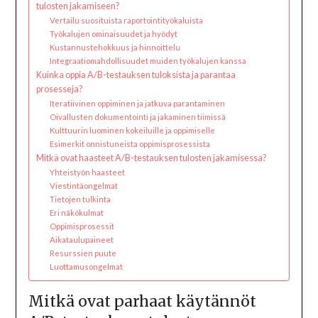
tulosten jakamiseen?
Vertailu suosituista raportointityökaluista
Työkalujen ominaisuudet ja hyödyt
Kustannustehokkuus ja hinnoittelu
Integraatiomahdollisuudet muiden työkalujen kanssa
Kuinka oppia A/B-testauksen tuloksista ja parantaa
prosesseja?
Iteratiivinen oppiminen ja jatkuva parantaminen
Oivallusten dokumentointi ja jakaminen tiimissä
Kulttuurin luominen kokeiluille ja oppimiselle
Esimerkit onnistuneista oppimisprosessista
Mitkä ovat haasteet A/B-testauksen tulosten jakamisessa?
Yhteistyön haasteet
Viestintäongelmat
Tietojen tulkinta
Eri näkökulmat
Oppimisprosessit
Aikataulupaineet
Resurssien puute
Luottamusongelmat
Mitkä ovat parhaat käytännöt