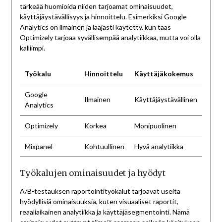
tärkeää huomioida niiden tarjoamat ominaisuudet,
käyttäjäystävällisyys ja hinnoittelu. Esimerkiksi Google
Analytics on ilmainen ja laajasti käytetty, kun taas
Optimizely tarjoaa syvällisempää analytiikkaa, mutta voi olla
kalliimpi.
Työkalu
Hinnoittelu
Käyttäjäkokemus
Google
Ilmainen
Käyttäjäystävällinen
Analytics
Optimizely
Korkea
Monipuolinen
Mixpanel
Kohtuullinen
Hyvä analytiikka
Työkalujen ominaisuudet ja hyödyt
A/B-testauksen raportointityökalut tarjoavat useita
hyödyllisiä ominaisuuksia, kuten visuaaliset raportit,
reaaliaikainen analytiikka ja käyttäjäsegmentointi. Nämä