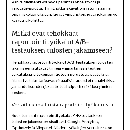
Vahva tiimihenki voi myös parantaa yhteistyötä ja
innovatiivisuutta. Tiimit, jotka jakavat onnistumisiaan ja
oppimiskokemuksiaan, luovat ympäristön, jossa jokainen voi
kasvaa ja kehittyä.
Mitkä ovat tehokkaat
raportointityökalut A/B-
testauksen tulosten jakamiseen?
Tehokkaat raportointityökalut A/B-testauksen tulosten
jakamiseen auttavat tiimejä ymmärtämään testien
vaikutuksia ja tekemään tietoon perustuvia päätöksiä.
Nämä työkalut tarjoavat visuaalisia raportteja, analytiikkaa
ja mahdollisuuden jakaa tietoa helposti eri sidosryhmien
kesken.
Vertailu suosituista raportointityökaluista
Suosituimmat raportointityökalut A/B-testauksen
tulosten jakamiseen sisältävät Google Analytics,
Optimizely ja Mixpanel. Näiden työkalujen vertailussa on