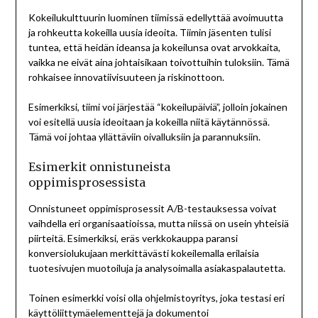
Kokeilukulttuurin luominen tiimissä edellyttää avoimuutta
ja rohkeutta kokeilla uusia ideoita. Tiimin jäsenten tulisi
tuntea, että heidän ideansa ja kokeilunsa ovat arvokkaita,
vaikka ne eivät aina johtaisikaan toivottuihin tuloksiin. Tämä
rohkaisee innovatiivisuuteen ja riskinottoon.
Esimerkiksi, tiimi voi järjestää “kokeilupäiviä”, jolloin jokainen
voi esitellä uusia ideoitaan ja kokeilla niitä käytännössä.
Tämä voi johtaa yllättäviin oivalluksiin ja parannuksiin.
Esimerkit onnistuneista
oppimisprosessista
Onnistuneet oppimisprosessit A/B-testauksessa voivat
vaihdella eri organisaatioissa, mutta niissä on usein yhteisiä
piirteitä. Esimerkiksi, eräs verkkokauppa paransi
konversiolukujaan merkittävästi kokeilemalla erilaisia
tuotesivujen muotoiluja ja analysoimalla asiakaspalautetta.
Toinen esimerkki voisi olla ohjelmistoyritys, joka testasi eri
käyttöliittymäelementtejä ja dokumentoi