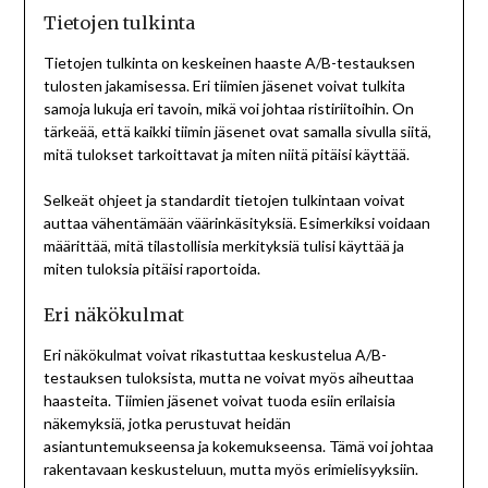
Tietojen tulkinta
Tietojen tulkinta on keskeinen haaste A/B-testauksen
tulosten jakamisessa. Eri tiimien jäsenet voivat tulkita
samoja lukuja eri tavoin, mikä voi johtaa ristiriitoihin. On
tärkeää, että kaikki tiimin jäsenet ovat samalla sivulla siitä,
mitä tulokset tarkoittavat ja miten niitä pitäisi käyttää.
Selkeät ohjeet ja standardit tietojen tulkintaan voivat
auttaa vähentämään väärinkäsityksiä. Esimerkiksi voidaan
määrittää, mitä tilastollisia merkityksiä tulisi käyttää ja
miten tuloksia pitäisi raportoida.
Eri näkökulmat
Eri näkökulmat voivat rikastuttaa keskustelua A/B-
testauksen tuloksista, mutta ne voivat myös aiheuttaa
haasteita. Tiimien jäsenet voivat tuoda esiin erilaisia
näkemyksiä, jotka perustuvat heidän
asiantuntemukseensa ja kokemukseensa. Tämä voi johtaa
rakentavaan keskusteluun, mutta myös erimielisyyksiin.