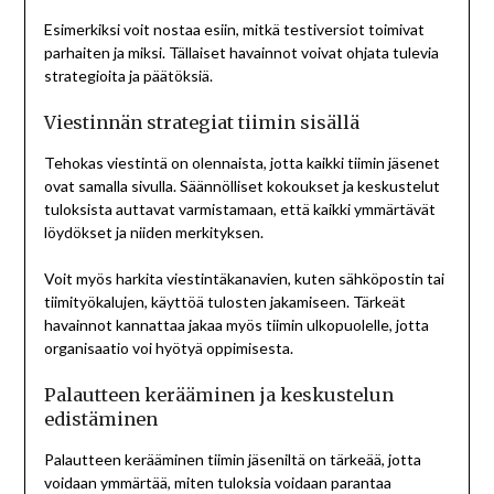
Esimerkiksi voit nostaa esiin, mitkä testiversiot toimivat
parhaiten ja miksi. Tällaiset havainnot voivat ohjata tulevia
strategioita ja päätöksiä.
Viestinnän strategiat tiimin sisällä
Tehokas viestintä on olennaista, jotta kaikki tiimin jäsenet
ovat samalla sivulla. Säännölliset kokoukset ja keskustelut
tuloksista auttavat varmistamaan, että kaikki ymmärtävät
löydökset ja niiden merkityksen.
Voit myös harkita viestintäkanavien, kuten sähköpostin tai
tiimityökalujen, käyttöä tulosten jakamiseen. Tärkeät
havainnot kannattaa jakaa myös tiimin ulkopuolelle, jotta
organisaatio voi hyötyä oppimisesta.
Palautteen kerääminen ja keskustelun
edistäminen
Palautteen kerääminen tiimin jäseniltä on tärkeää, jotta
voidaan ymmärtää, miten tuloksia voidaan parantaa