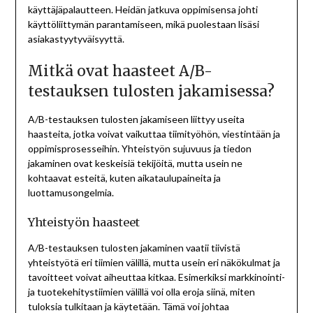
käyttäjäpalautteen. Heidän jatkuva oppimisensa johti
käyttöliittymän parantamiseen, mikä puolestaan lisäsi
asiakastyytyväisyyttä.
Mitkä ovat haasteet A/B-
testauksen tulosten jakamisessa?
A/B-testauksen tulosten jakamiseen liittyy useita
haasteita, jotka voivat vaikuttaa tiimityöhön, viestintään ja
oppimisprosesseihin. Yhteistyön sujuvuus ja tiedon
jakaminen ovat keskeisiä tekijöitä, mutta usein ne
kohtaavat esteitä, kuten aikataulupaineita ja
luottamusongelmia.
Yhteistyön haasteet
A/B-testauksen tulosten jakaminen vaatii tiivistä
yhteistyötä eri tiimien välillä, mutta usein eri näkökulmat ja
tavoitteet voivat aiheuttaa kitkaa. Esimerkiksi markkinointi-
ja tuotekehitystiimien välillä voi olla eroja siinä, miten
tuloksia tulkitaan ja käytetään. Tämä voi johtaa