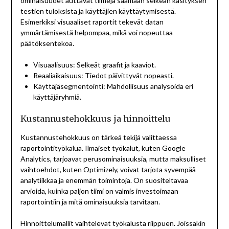
ominaisuudet auttavat tiimejä saamaan selkeän käsityksen
testien tuloksista ja käyttäjien käyttäytymisestä.
Esimerkiksi visuaaliset raportit tekevät datan
ymmärtämisestä helpompaa, mikä voi nopeuttaa
päätöksentekoa.
Visuaalisuus: Selkeät graafit ja kaaviot.
Reaaliaikaisuus: Tiedot päivittyvät nopeasti.
Käyttäjäsegmentointi: Mahdollisuus analysoida eri
käyttäjäryhmiä.
Kustannustehokkuus ja hinnoittelu
Kustannustehokkuus on tärkeä tekijä valittaessa
raportointityökalua. Ilmaiset työkalut, kuten Google
Analytics, tarjoavat perusominaisuuksia, mutta maksulliset
vaihtoehdot, kuten Optimizely, voivat tarjota syvempää
analytiikkaa ja enemmän toimintoja. On suositeltavaa
arvioida, kuinka paljon tiimi on valmis investoimaan
raportointiin ja mitä ominaisuuksia tarvitaan.
Hinnoittelumallit vaihtelevat työkalusta riippuen. Joissakin