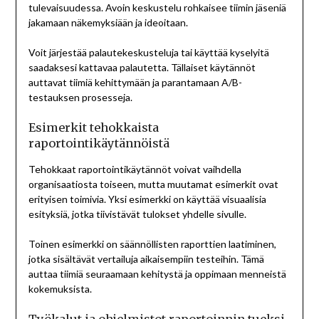
tulevaisuudessa. Avoin keskustelu rohkaisee tiimin jäseniä
jakamaan näkemyksiään ja ideoitaan.
Voit järjestää palautekeskusteluja tai käyttää kyselyitä
saadaksesi kattavaa palautetta. Tällaiset käytännöt
auttavat tiimiä kehittymään ja parantamaan A/B-
testauksen prosesseja.
Esimerkit tehokkaista
raportointikäytännöistä
Tehokkaat raportointikäytännöt voivat vaihdella
organisaatiosta toiseen, mutta muutamat esimerkit ovat
erityisen toimivia. Yksi esimerkki on käyttää visuaalisia
esityksiä, jotka tiivistävät tulokset yhdelle sivulle.
Toinen esimerkki on säännöllisten raporttien laatiminen,
jotka sisältävät vertailuja aikaisempiin testeihin. Tämä
auttaa tiimiä seuraamaan kehitystä ja oppimaan menneistä
kokemuksista.