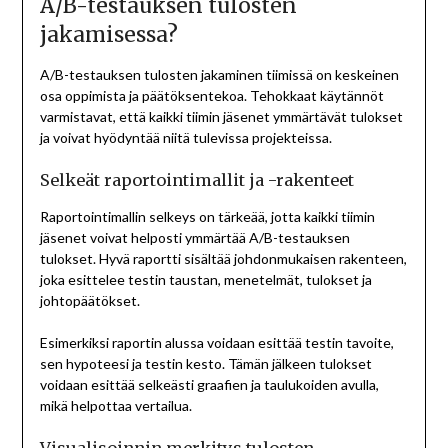
A/B-testauksen tulosten
jakamisessa?
A/B-testauksen tulosten jakaminen tiimissä on keskeinen
osa oppimista ja päätöksentekoa. Tehokkaat käytännöt
varmistavat, että kaikki tiimin jäsenet ymmärtävät tulokset
ja voivat hyödyntää niitä tulevissa projekteissa.
Selkeät raportointimallit ja -rakenteet
Raportointimallin selkeys on tärkeää, jotta kaikki tiimin
jäsenet voivat helposti ymmärtää A/B-testauksen
tulokset. Hyvä raportti sisältää johdonmukaisen rakenteen,
joka esittelee testin taustan, menetelmät, tulokset ja
johtopäätökset.
Esimerkiksi raportin alussa voidaan esittää testin tavoite,
sen hypoteesi ja testin kesto. Tämän jälkeen tulokset
voidaan esittää selkeästi graafien ja taulukoiden avulla,
mikä helpottaa vertailua.