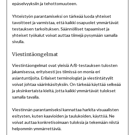
epäselvyyksiin ja tehottomuuteen.
Yhteistyön parantamiseksi on tärkeää luoda yhteiset
tavoitteet ja varmistaa, että kaikki osapuolet ymmärtävät
testauksen tarkoituksen. Säännölliset tapaamiset ja
yhteiset työkalut voivat auttaa tiimejä pysymään samalla
sivulla.
Viestintäongelmat
Viestintäongelmat ovat yleisiä A/B-testauksen tulosten
jakamisessa, erityisesti jos tiimissä on monia eri
asiantuntijoita. Erilaiset terminologiat ja viestintätyylit
voivat johtaa väärinkäsityksiin. On tärkeää käyttää selkeää
ja yksinkertaista kieltä, jotta kaikki ymmärtävät tulokset
samalla tavalla.
Viestinnän parantamiseksi kannattaa harkita visuaalisten
esitysten, kuten kaavioiden ja taulukoiden, käyttöä. Ne
voivat auttaa konkretisoimaan tuloksia ja tekemään niistä
helpommin ymmärrettäviä.