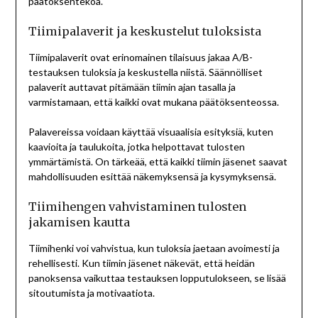
päätöksentekoa.
Tiimipalaverit ja keskustelut tuloksista
Tiimipalaverit ovat erinomainen tilaisuus jakaa A/B-
testauksen tuloksia ja keskustella niistä. Säännölliset
palaverit auttavat pitämään tiimin ajan tasalla ja
varmistamaan, että kaikki ovat mukana päätöksenteossa.
Palavereissa voidaan käyttää visuaalisia esityksiä, kuten
kaavioita ja taulukoita, jotka helpottavat tulosten
ymmärtämistä. On tärkeää, että kaikki tiimin jäsenet saavat
mahdollisuuden esittää näkemyksensä ja kysymyksensä.
Tiimihengen vahvistaminen tulosten
jakamisen kautta
Tiimihenki voi vahvistua, kun tuloksia jaetaan avoimesti ja
rehellisesti. Kun tiimin jäsenet näkevät, että heidän
panoksensa vaikuttaa testauksen lopputulokseen, se lisää
sitoutumista ja motivaatiota.