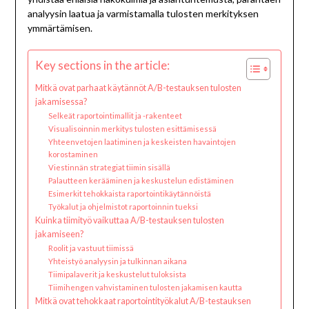
analyysin laatua ja varmistamalla tulosten merkityksen
ymmärtämisen.
Key sections in the article:
Mitkä ovat parhaat käytännöt A/B-testauksen tulosten
jakamisessa?
Selkeät raportointimallit ja -rakenteet
Visualisoinnin merkitys tulosten esittämisessä
Yhteenvetojen laatiminen ja keskeisten havaintojen
korostaminen
Viestinnän strategiat tiimin sisällä
Palautteen kerääminen ja keskustelun edistäminen
Esimerkit tehokkaista raportointikäytännöistä
Työkalut ja ohjelmistot raportoinnin tueksi
Kuinka tiimityö vaikuttaa A/B-testauksen tulosten
jakamiseen?
Roolit ja vastuut tiimissä
Yhteistyö analyysin ja tulkinnan aikana
Tiimipalaverit ja keskustelut tuloksista
Tiimihengen vahvistaminen tulosten jakamisen kautta
Mitkä ovat tehokkaat raportointityökalut A/B-testauksen