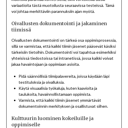
variaatioita tästä muotoilusta seuraavissa testeissä. Tämä
voi johtaa merkittäviin parannuksiin ajan myötä.
Oivallusten dokumentointi ja jakaminen
tiimissä
Oivallusten dokumentointi on tärkeä osa oppimisprosessia,
sillä se varmistaa, että kaikki tiimin jäsenet pääsevät käsiksi
tärkeisiin tietoihin. Dokumentointi voi tapahtua esimerkiksi
yhteisissä tiedostoissa tai intranetissä, jossa kaikki voivat
jakaa havaintojaan ja oppimiaan asioita.
Pidä säännöllisiä tiimipalavereita, joissa käydään läpi
testituloksia ja oivalluksia.
Käytä visuaalisia työkaluja, kuten kaavioita ja
taulukoita, havainnollistamaan oppimista.
Varmista, että kaikki tiimin jäsenet ymmärtävät
dokumentoinnin merkityksen ja osallistuvat siihen.
Kulttuurin luominen kokeiluille ja
oppimiselle