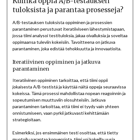
Kuinka oppia A/B-testauksen
tuloksista ja parantaa prosesseja?
A/B-testauksen tuloksista oppiminen ja prosessien
parantaminen perustuvat iteratiiviseen lähestymistapaan,
jossa tiimi analysoi testituloksia, jakaa oivalluksia ja soveltaa
oppimaansa tuleviin kokeisiin. Tavoitteena on jatkuva
parantaminen, joka edistää tehokkuutta ja innovaatioita.
Iteratiivinen oppiminen ja jatkuva
parantaminen
Iteratiivinen oppiminen tarkoittaa, että tiimi oppii
jokaisesta A/B-testistä ja käyttää näitä oppeja seuraavissa
kokeissa. Tämä prosessi mahdollistaa nopean reagoinnin ja
sopeutumisen muuttuviin olosuhteisiin. Jatkuva
parantaminen tarkoittaa, että tiimi ei tyydy vain yhteen
onnistumiseen, vaan pyrkii jatkuvasti kehittämään
strategioitaan.
Esimerkiksi, jos ensimmäinen testi osoittaa, että tietty
muotoilu parantaa konversiota, tiimi voi kokeilla uusia