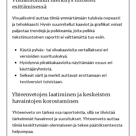
Visualisoinnin merkitys tulosten
esittämisessä
Visualisointi auttaa tiimiä ymmärtämään tuloksia nopeasti
ja tehokkaasti. Hyvin suunnitellut kaaviot ja grafiikat voivat
paljastaa trendejä ja poikkeamia, joita pelkkä
tekstimuotoinen raportti ei välttämättä tuo esiin.
Käytä pylväs- tai viivakaavioita vertaillaksesi eri
versioiden suorituskykyä.
Hyödynnä piirakkakaavioita näyttämään osuus eri
käyttäjäryhmistä.
Selkeät värit ja merkit auttavat erottamaan eri
testiversiot toisistaan.
Yhteenvetojen laatiminen ja keskeisten
havaintojen korostaminen
Yhteenveto on tärkeä osa raportointia, sillä se tiivistää
tärkeimmät havainnot ja suositukset. Yhteenveto auttaa
tiimiä keskittymään olennaiseen ja tekee päätöksenteosta
helpompaa.