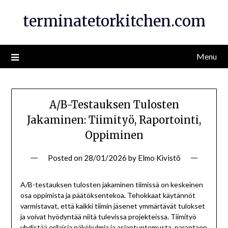
Skip
terminatetorkitchen.com
to
content
Menu
A/B-Testauksen Tulosten
Jakaminen: Tiimityö, Raportointi,
Oppiminen
Posted on
28/01/2026
by
Elmo Kivistö
A/B-testauksen tulosten jakaminen tiimissä on keskeinen
osa oppimista ja päätöksentekoa. Tehokkaat käytännöt
varmistavat, että kaikki tiimin jäsenet ymmärtävät tulokset
ja voivat hyödyntää niitä tulevissa projekteissa. Tiimityö
yhdistää erilaisia näkökulmia ja asiantuntemusta, parantaen