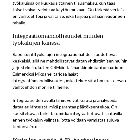
työkaluissa on kuukausittainen tilausmaksu, kun taas
toiset voivat veloittaa käytön mukaan. On tärkeää vertailla
eri vaihtoehtoja ja valita se, joka tarjoaa parhaan vastineen
rahalle.
Integraatiomahdollisuudet muiden
työkalujen kanssa
Raportointityökalujen integraatiomahdollisuudet ovat
keskeisiä, sillä ne mahdollistavat datan yhdistämisen muihin
järjestelmiin, kuten CRM:iin tai markkinointiautomaatioon.
Esimerkiksi Mixpanel tarjoaa laajat
integraatiomahdollisuudet, mikä tekee siitä houkuttelevan
vaihtoehdon monille tiimeille.
Integraatioiden avulla tiimit voivat kerätä ja analysoida
dataa eri lähteistä, mikä parantaa päätöksentekoa. On
suositeltavaa tarkistaa, mitkä integraatiot ovat saatavilla
ennen työkalun valintaa, jotta voidaan varmistaa sujuva
tiedonvaihto.