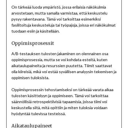
On tärkeää luoda ympäristö, jossa erilaisia näkökulmia
arvostetaan, mutta samalla varmistaa, että keskustelu
pysyy rakentavana. Tämä voi tarkoittaa esimerkiksi
fasilitoituja keskusteluja tai työpajoja, joissa eri näkökulmat
tuodaan esiin ja käsitellään.
Oppimisprosessit
A/B-testauksen tulosten jakaminen on olennainen osa
oppimisprosessia, mutta se voi kohdata esteitä, kuten
aikataulupaineita ja resurssien puutetta. Tiimit saattavat
olla kiireisiä, mikä voi estää syvällisen analyysin tekemisen ja
oppimisen tuloksista.
Oppimisprosessin tehostamiseksi on tärkeää varata aikaa
tulosten käsittelyyn ja oppimiseen. Tämä voi tarkoittaa
säännöllisiä retrospektiivisiä tapaamisia, joissa tiimi voi
keskustella siitä, mitä opittiin ja miten tuloksia voidaan
hyödyntää tulevissa testeissä.
Aikataulupaineet