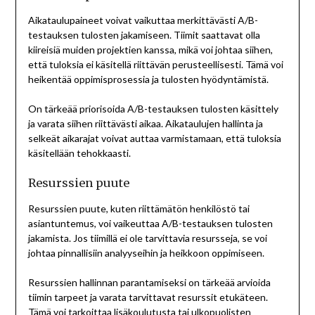
Aikataulupaineet voivat vaikuttaa merkittävästi A/B-
testauksen tulosten jakamiseen. Tiimit saattavat olla
kiireisiä muiden projektien kanssa, mikä voi johtaa siihen,
että tuloksia ei käsitellä riittävän perusteellisesti. Tämä voi
heikentää oppimisprosessia ja tulosten hyödyntämistä.
On tärkeää priorisoida A/B-testauksen tulosten käsittely
ja varata siihen riittävästi aikaa. Aikataulujen hallinta ja
selkeät aikarajat voivat auttaa varmistamaan, että tuloksia
käsitellään tehokkaasti.
Resurssien puute
Resurssien puute, kuten riittämätön henkilöstö tai
asiantuntemus, voi vaikeuttaa A/B-testauksen tulosten
jakamista. Jos tiimillä ei ole tarvittavia resursseja, se voi
johtaa pinnallisiin analyyseihin ja heikkoon oppimiseen.
Resurssien hallinnan parantamiseksi on tärkeää arvioida
tiimin tarpeet ja varata tarvittavat resurssit etukäteen.
Tämä voi tarkoittaa lisäkoulutusta tai ulkopuolisten