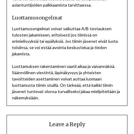
asiantuntijoiden palkkaamista tarvittaessa.
Luottamusongelmat
Luottamusongelmat voivat vaikuttaa A/B-testauksen
tulosten jakamiseen, erityisesti jos tiimissä on
erimielisyyksiä tai epäilyksiä. Jos tiimin jäsenet eivät luota
toisiinsa, se voi estää avointa keskustelua ja tiedon
jakamista.
Luottamuksen rakentaminen vaatii aikaa ja vaivannäköä.
Säännöllinen viestintä, läpinäkyvyys ja yhteisten
tavoitteiden asettaminen voivat auttaa luomaan
luottamusta tiimin sisällä. On tärkeää, että kaikki tiimin
jäsenet tuntevat olonsa turvalliseksi jakaa mielipiteitään ja
näkemyksiään.
Leave a Reply