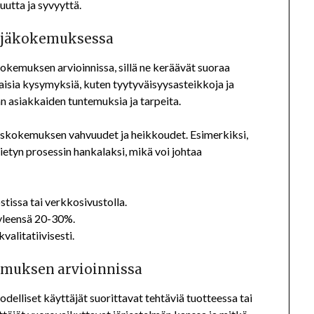
uutta ja syvyyttä.
täjäkokemuksessa
okemuksen arvioinnissa, sillä ne keräävät suoraa
ilaisia kysymyksiä, kuten tyytyväisyysasteikkoja ja
 asiakkaiden tuntemuksia ja tarpeita.
kaskokemuksen vahvuudet ja heikkoudet. Esimerkiksi,
tietyn prosessin hankalaksi, mikä voi johtaa
stissa tai verkkosivustolla.
 yleensä 20-30%.
valitatiivisesti.
kemuksen arvioinnissa
delliset käyttäjät suorittavat tehtäviä tuotteessa tai