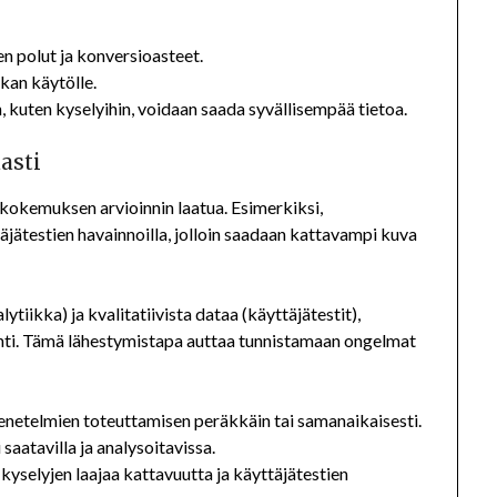
en polut ja konversioasteet.
kan käytölle.
 kuten kyselyihin, voidaan saada syvällisempää tietoa.
asti
okemuksen arvioinnin laatua. Esimerkiksi,
äjätestien havainnoilla, jolloin saadaan kattavampi kuva
ytiikka) ja kvalitatiivista dataa (käyttäjätestit),
nti. Tämä lähestymistapa auttaa tunnistamaan ongelmat
menetelmien toteuttamisen peräkkäin tai samanaikaisesti.
 saatavilla ja analysoitavissa.
yselyjen laajaa kattavuutta ja käyttäjätestien