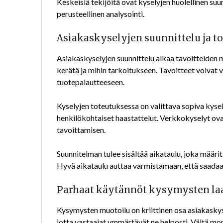
Keskeisiä tekijöitä ovat kyselyjen huolellinen su
perusteellinen analysointi.
Asiakaskyselyjen suunnittelu ja t
Asiakaskyselyjen suunnittelu alkaa tavoitteiden m
kerätä ja mihin tarkoitukseen. Tavoitteet voivat
tuotepalautteeseen.
Kyselyjen toteutuksessa on valittava sopiva kysel
henkilökohtaiset haastattelut. Verkkokyselyt ova
tavoittamisen.
Suunnitelman tulee sisältää aikataulu, joka määritt
Hyvä aikataulu auttaa varmistamaan, että saadaan 
Parhaat käytännöt kysymysten la
Kysymysten muotoilu on kriittinen osa asiakaskysel
jotta vastaajat ymmärtävät ne helposti. Vältä mon