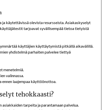
a
a ja käytettävissä olevista resursseista. Asiakaskyselyt
käyttäjätestit tarjoavat syvällisempää tietoa tietyistä
 ymmärtää käyttäjien käyttäytymistä pitkällä aikavälillä.
mien yhdistelmä parhaiten palvelee tiettyä
set menetelmiä.
en valinnassa.
a ennen laajempaa käyttöönottoa.
selyt tehokkaasti?
asiakkaiden tarpeita ja parantamaan palvelua.