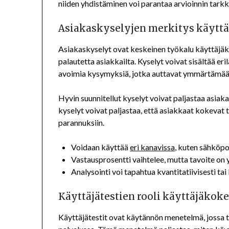
niiden yhdistäminen voi parantaa arvioinnin tarkk
Asiakaskyselyjen merkitys käyt
Asiakaskyselyt ovat keskeinen työkalu käyttäjäk
palautetta asiakkailta. Kyselyt voivat sisältää er
avoimia kysymyksiä, jotka auttavat ymmärtämään
Hyvin suunnitellut kyselyt voivat paljastaa asia
kyselyt voivat paljastaa, että asiakkaat kokevat 
parannuksiin.
Voidaan käyttää
eri kanavissa
, kuten sähköpo
Vastausprosentti vaihtelee, mutta tavoite on
Analysointi voi tapahtua kvantitatiivisesti tai k
Käyttäjätestien rooli käyttäjäko
Käyttäjätestit ovat käytännön menetelmä, jossa to