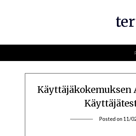
Skip
to
te
content
Käyttäjäkokemuksen A
Käyttäjätes
Posted on
11/0