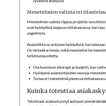
syvällistä analyysiä.
Menetelmien valinta eri tilanteiss
Menetelmien valinta riippuu projektin tavoitteist
ovat hyödyllisiä laajassa mittakaavassa, kun taas 
ongelmista.
Analytiikka on erityisen hyödyllistä, kun halutaan
On tärkeää arvioida, mikä menetelmä tai menetel
tutkimustavoitetta.
Ota huomioon aikarajat ja budjetti, kun valit
Hyödynnä asiantuntijoiden neuvoja menetelmi
Testaa eri menetelmiä pienessä mittakaavass
Kuinka toteuttaa asiakasky
Tehokkaat asiakaskyselyt auttavat ymmärtämään 