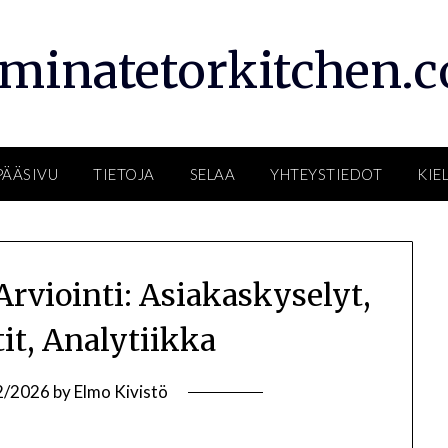
rminatetorkitchen.
PÄÄSIVU
TIETOJA
SELAA
YHTEYSTIEDOT
KIEL
rviointi: Asiakaskyselyt,
tit, Analytiikka
2/2026
by
Elmo Kivistö