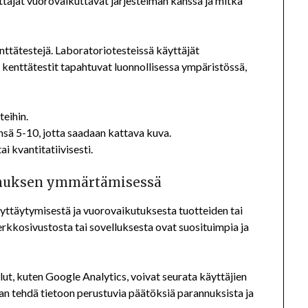
täjät vuorovaikuttavat järjestelmän kanssa ja mitkä
enttätestejä. Laboratoriotesteissä käyttäjät
 kenttätestit tapahtuvat luonnollisessa ympäristössä,
teihin.
ensä 5-10, jotta saadaan kattava kuva.
ai kvantitatiivisesti.
emuksen ymmärtämisessä
käyttäytymisestä ja vuorovaikutuksesta tuotteiden tai
verkkosivustosta tai sovelluksesta ovat suosituimpia ja
ut, kuten Google Analytics, voivat seurata käyttäjien
aan tehdä tietoon perustuvia päätöksiä parannuksista ja