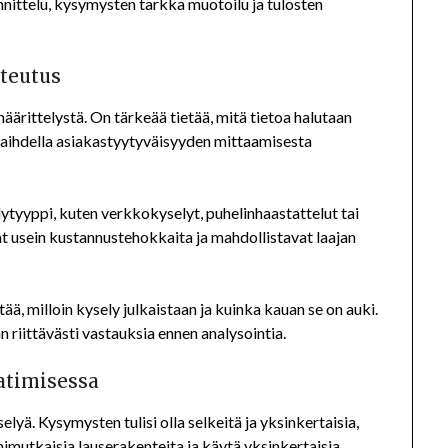
unnittelu, kysymysten tarkka muotoilu ja tulosten
oteutus
äärittelystä. On tärkeää tietää, mitä tietoa halutaan
 vaihdella asiakastyytyväisyyden mittaamisesta
ytyyppi, kuten verkkokyselyt, puhelinhaastattelut tai
t usein kustannustehokkaita ja mahdollistavat laajan
ää, milloin kysely julkaistaan ja kuinka kauan se on auki.
riittävästi vastauksia ennen analysointia.
atimisessa
yä. Kysymysten tulisi olla selkeitä ja yksinkertaisia,
imutkaisia lauserakenteita ja käytä yksinkertaisia