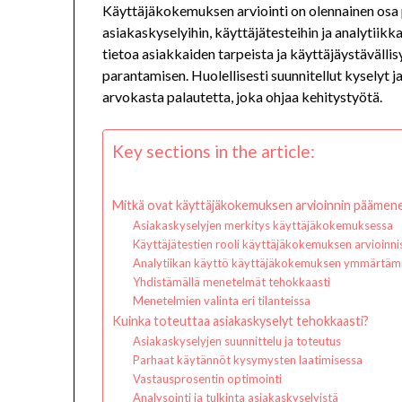
Käyttäjäkokemuksen arviointi on olennainen osa p
asiakaskyselyihin, käyttäjätesteihin ja analytii
tietoa asiakkaiden tarpeista ja käyttäjäystävälli
parantamisen. Huolellisesti suunnitellut kyselyt 
arvokasta palautetta, joka ohjaa kehitystyötä.
Key sections in the article:
Mitkä ovat käyttäjäkokemuksen arvioinnin päämen
Asiakaskyselyjen merkitys käyttäjäkokemuksessa
Käyttäjätestien rooli käyttäjäkokemuksen arvioinni
Analytiikan käyttö käyttäjäkokemuksen ymmärtäm
Yhdistämällä menetelmät tehokkaasti
Menetelmien valinta eri tilanteissa
Kuinka toteuttaa asiakaskyselyt tehokkaasti?
Asiakaskyselyjen suunnittelu ja toteutus
Parhaat käytännöt kysymysten laatimisessa
Vastausprosentin optimointi
Analysointi ja tulkinta asiakaskyselyistä