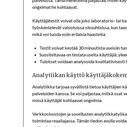
palvelussa. Tämä menetelmä paljastaa, miten käyt
ongelmat he kohtaavat.
Käyttäjätestit voivat olla joko laboratorio- tai k
työskentelevät valvotuissa olosuhteissa, kun taas
mikä voi tuoda esiin erilaisia haasteita.
Testit voivat kestää 30 minuutista useisiin tun
Suositeltavaa on testata useita käyttäjiä, yle
Tulokset voidaan analysoida kvalitatiivisesti t
Analytiikan käyttö käyttäjäkok
Analytiikka tarjoaa syvällistä tietoa käyttäjien 
palveluiden kanssa. Se voi paljastaa, mitkä osat 
missä käyttäjät kohtaavat ongelmia.
Verkkosivustojen ja sovellusten analytiikkatyökal
toimintaa reaaliajassa. Tämän tiedon avulla void