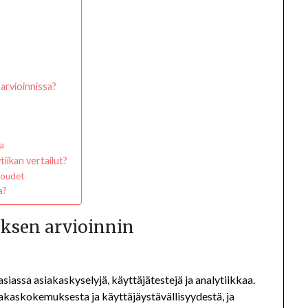
arvioinnissa?
la
tiikan vertailut?
koudet
a?
ksen arvioinnin
assa asiakaskyselyjä, käyttäjätestejä ja analytiikkaa.
akaskokemuksesta ja käyttäjäystävällisyydestä, ja