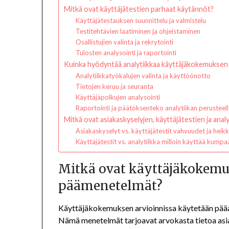
Mitkä ovat käyttäjätestien parhaat käytännöt?
Käyttäjätestauksen suunnittelu ja valmistelu
Testitehtävien laatiminen ja ohjeistaminen
Osallistujien valinta ja rekrytointi
Tulosten analysointi ja raportointi
Kuinka hyödyntää analytiikkaa käyttäjäkokemuksen 
Analytiikkatyökalujen valinta ja käyttöönotto
Tietojen keruu ja seuranta
Käyttäjäpolkujen analysointi
Raportointi ja päätöksenteko analytiikan perusteel
Mitkä ovat asiakaskyselyjen, käyttäjätestien ja analy
Asiakaskyselyt vs. käyttäjätestit vahvuudet ja heik
Käyttäjätestit vs. analytiikka milloin käyttää kumpa
Mitkä ovat käyttäjäkokemu
päämenetelmät?
Käyttäjäkokemuksen arvioinnissa käytetään pääasi
Nämä menetelmät tarjoavat arvokasta tietoa asi