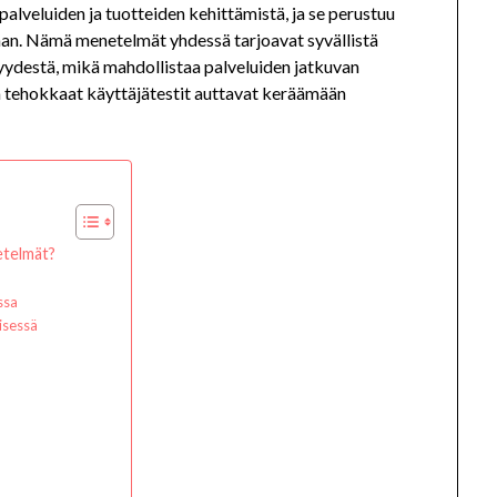
alveluiden ja tuotteiden kehittämistä, ja se perustuu
kkaan. Nämä menetelmät yhdessä tarjoavat syvällistä
syydestä, mikä mahdollistaa palveluiden jatkuvan
ja tehokkaat käyttäjätestit auttavat keräämään
etelmät?
ssa
isessä