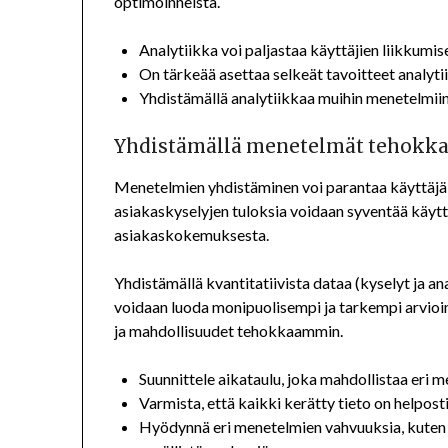
optimoinneista.
Analytiikka voi paljastaa käyttäjien liikkumis
On tärkeää asettaa selkeät tavoitteet analytii
Yhdistämällä analytiikkaa muihin menetelmiin,
Yhdistämällä menetelmät tehokka
Menetelmien yhdistäminen voi parantaa käyttäjäk
asiakaskyselyjen tuloksia voidaan syventää käytt
asiakaskokemuksesta.
Yhdistämällä kvantitatiivista dataa (kyselyt ja anal
voidaan luoda monipuolisempi ja tarkempi arvioi
ja mahdollisuudet tehokkaammin.
Suunnittele aikataulu, joka mahdollistaa eri 
Varmista, että kaikki kerätty tieto on helposti
Hyödynnä eri menetelmien vahvuuksia, kuten k