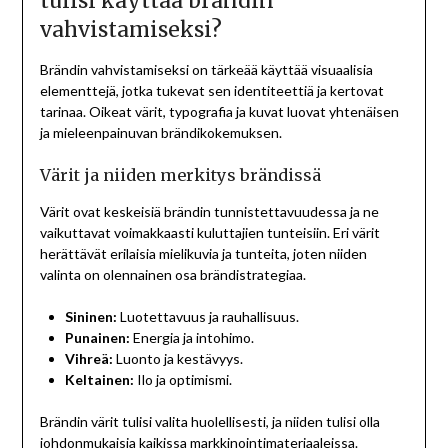
tulisi käyttää brändin
vahvistamiseksi?
Brändin vahvistamiseksi on tärkeää käyttää visuaalisia
elementtejä, jotka tukevat sen identiteettiä ja kertovat
tarinaa. Oikeat värit, typografia ja kuvat luovat yhtenäisen
ja mieleenpainuvan brändikokemuksen.
Värit ja niiden merkitys brändissä
Värit ovat keskeisiä brändin tunnistettavuudessa ja ne
vaikuttavat voimakkaasti kuluttajien tunteisiin. Eri värit
herättävät erilaisia mielikuvia ja tunteita, joten niiden
valinta on olennainen osa brändistrategiaa.
Sininen:
Luotettavuus ja rauhallisuus.
Punainen:
Energia ja intohimo.
Vihreä:
Luonto ja kestävyys.
Keltainen:
Ilo ja optimismi.
Brändin värit tulisi valita huolellisesti, ja niiden tulisi olla
johdonmukaisia kaikissa markkinointimateriaaleissa.