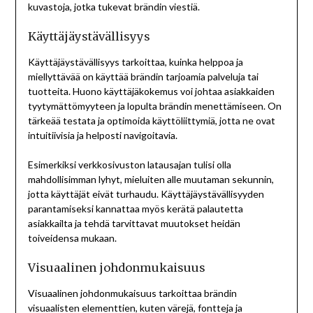
kuvastoja, jotka tukevat brändin viestiä.
Käyttäjäystävällisyys
Käyttäjäystävällisyys tarkoittaa, kuinka helppoa ja
miellyttävää on käyttää brändin tarjoamia palveluja tai
tuotteita. Huono käyttäjäkokemus voi johtaa asiakkaiden
tyytymättömyyteen ja lopulta brändin menettämiseen. On
tärkeää testata ja optimoida käyttöliittymiä, jotta ne ovat
intuitiivisia ja helposti navigoitavia.
Esimerkiksi verkkosivuston latausajan tulisi olla
mahdollisimman lyhyt, mieluiten alle muutaman sekunnin,
jotta käyttäjät eivät turhaudu. Käyttäjäystävällisyyden
parantamiseksi kannattaa myös kerätä palautetta
asiakkailta ja tehdä tarvittavat muutokset heidän
toiveidensa mukaan.
Visuaalinen johdonmukaisuus
Visuaalinen johdonmukaisuus tarkoittaa brändin
visuaalisten elementtien, kuten värejä, fontteja ja