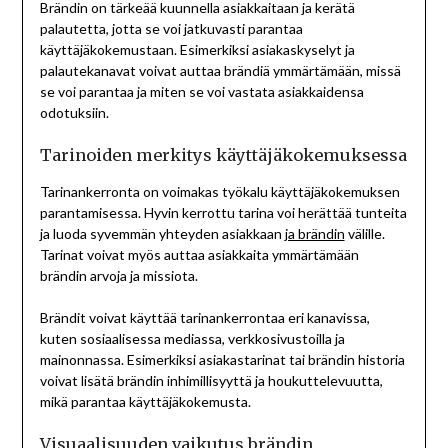
Brändin on tärkeää kuunnella asiakkaitaan ja kerätä
palautetta, jotta se voi jatkuvasti parantaa
käyttäjäkokemustaan. Esimerkiksi asiakaskyselyt ja
palautekanavat voivat auttaa brändiä ymmärtämään, missä
se voi parantaa ja miten se voi vastata asiakkaidensa
odotuksiin.
Tarinoiden merkitys käyttäjäkokemuksessa
Tarinankerronta on voimakas työkalu käyttäjäkokemuksen
parantamisessa. Hyvin kerrottu tarina voi herättää tunteita
ja luoda syvemmän yhteyden asiakkaan
ja brändin
välille.
Tarinat voivat myös auttaa asiakkaita ymmärtämään
brändin arvoja ja missiota.
Brändit voivat käyttää tarinankerrontaa eri kanavissa,
kuten sosiaalisessa mediassa, verkkosivustoilla ja
mainonnassa. Esimerkiksi asiakastarinat tai brändin historia
voivat lisätä brändin inhimillisyyttä ja houkuttelevuutta,
mikä parantaa käyttäjäkokemusta.
Visuaalisuuden vaikutus brändin