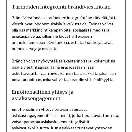
Tarinoiden integrointi brändiviestintään
Brändiviestinnässä tarinoiden integrointi on tärkeää, jotta
viestit ovat johdonmukaisia ja vaikuttavia. Tarinat voivat
olla osa markkinointikampanjoita, sosiaalista mediaa ja
asiakaspalvelua, jolloin ne luovat yhtenäisen
brändikokemuksen. On tärkeää, että tarinat heijastavat
brändin arvoja ja missiota.
Brändit voivat hyödyntää asiakastarinoita ja -kokemuksia
osana viestintäänsä. Tämä ei ainoastaan lisää
uskottavuutta, vaan myös kannustaa asiakkaita jakamaan
omia tarinoitaan, mikä vahvistaa brändin yhteisöllisyyttä.
Emotionaalinen yhteys ja
asiakasengagement
Emotionaalinen yhteys on avainasemassa
asiakasengagementissa. Tarinat, jotka herättävät tunteita,
voivat parantaa asiakaskokemusta ja lisätä
asiakasuskollisuutta. Kun asiakkaat tuntevat yhteyden