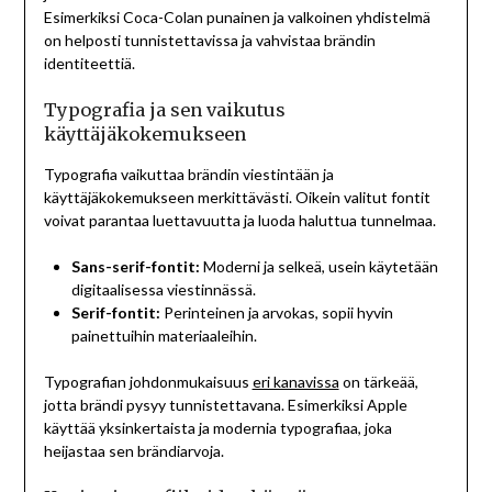
Esimerkiksi Coca-Colan punainen ja valkoinen yhdistelmä
on helposti tunnistettavissa ja vahvistaa brändin
identiteettiä.
Typografia ja sen vaikutus
käyttäjäkokemukseen
Typografia vaikuttaa brändin viestintään ja
käyttäjäkokemukseen merkittävästi. Oikein valitut fontit
voivat parantaa luettavuutta ja luoda haluttua tunnelmaa.
Sans-serif-fontit:
Moderni ja selkeä, usein käytetään
digitaalisessa viestinnässä.
Serif-fontit:
Perinteinen ja arvokas, sopii hyvin
painettuihin materiaaleihin.
Typografian johdonmukaisuus
eri kanavissa
on tärkeää,
jotta brändi pysyy tunnistettavana. Esimerkiksi Apple
käyttää yksinkertaista ja modernia typografiaa, joka
heijastaa sen brändiarvoja.