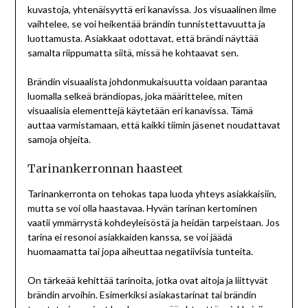
kuvastoja, yhtenäisyyttä eri kanavissa. Jos visuaalinen ilme
vaihtelee, se voi heikentää brändin tunnistettavuutta ja
luottamusta. Asiakkaat odottavat, että brändi näyttää
samalta riippumatta siitä, missä he kohtaavat sen.
Brändin visuaalista johdonmukaisuutta voidaan parantaa
luomalla selkeä brändiopas, joka määrittelee, miten
visuaalisia elementtejä käytetään eri kanavissa. Tämä
auttaa varmistamaan, että kaikki tiimin jäsenet noudattavat
samoja ohjeita.
Tarinankerronnan haasteet
Tarinankerronta on tehokas tapa luoda yhteys asiakkaisiin,
mutta se voi olla haastavaa. Hyvän tarinan kertominen
vaatii ymmärrystä kohdeyleisöstä ja heidän tarpeistaan. Jos
tarina ei resonoi asiakkaiden kanssa, se voi jäädä
huomaamatta tai jopa aiheuttaa negatiivisia tunteita.
On tärkeää kehittää tarinoita, jotka ovat aitoja ja liittyvät
brändin arvoihin. Esimerkiksi asiakastarinat tai brändin