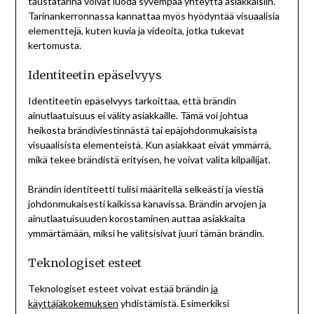
taustatarina voivat luoda syvempää yhteyttä asiakkaisiin.
Tarinankerronnassa kannattaa myös hyödyntää visuaalisia
elementtejä, kuten kuvia ja videoita, jotka tukevat
kertomusta.
Identiteetin epäselvyys
Identiteetin epäselvyys tarkoittaa, että brändin
ainutlaatuisuus ei välity asiakkaille. Tämä voi johtua
heikosta brändiviestinnästä tai epäjohdonmukaisista
visuaalisista elementeistä. Kun asiakkaat eivät ymmärrä,
mikä tekee brändistä erityisen, he voivat valita kilpailijat.
Brändin identiteetti tulisi määritellä selkeästi ja viestiä
johdonmukaisesti kaikissa kanavissa. Brändin arvojen ja
ainutlaatuisuuden korostaminen auttaa asiakkaita
ymmärtämään, miksi he valitsisivat juuri tämän brändin.
Teknologiset esteet
Teknologiset esteet voivat estää brändin
ja
käyttäjäkokemuksen
yhdistämistä. Esimerkiksi