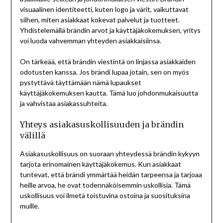
visuaalinen identiteetti, kuten logo ja värit, vaikuttavat
siihen, miten asiakkaat kokevat palvelut ja tuotteet.
Yhdistelemällä brändin arvot ja käyttäjäkokemuksen, yritys
voi luoda vahvemman yhteyden asiakkaisiinsa.
On tärkeää, että brändin viestintä on linjassa asiakkaiden
odotusten kanssa. Jos brändi lupaa jotain, sen on myös
pystyttävä täyttämään nämä lupaukset
käyttäjäkokemuksen kautta. Tämä luo johdonmukaisuutta
ja vahvistaa asiakassuhteita.
Yhteys asiakasuskollisuuden ja brändin
välillä
Asiakasuskollisuus on suoraan yhteydessä brändin kykyyn
tarjota erinomainen käyttäjäkokemus. Kun asiakkaat
tuntevat, että brändi ymmärtää heidän tarpeensa ja tarjoaa
heille arvoa, he ovat todennäköisemmin uskollisia. Tämä
uskollisuus voi ilmetä toistuvina ostoina ja suosituksina
muille.