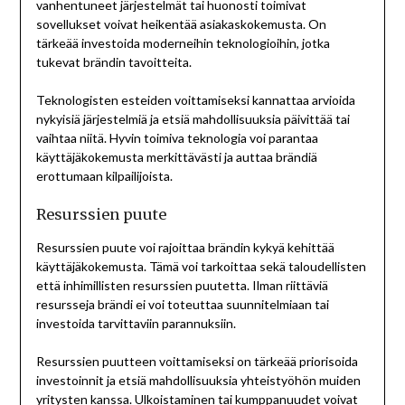
vanhentuneet järjestelmät tai huonosti toimivat
sovellukset voivat heikentää asiakaskokemusta. On
tärkeää investoida moderneihin teknologioihin, jotka
tukevat brändin tavoitteita.
Teknologisten esteiden voittamiseksi kannattaa arvioida
nykyisiä järjestelmiä ja etsiä mahdollisuuksia päivittää tai
vaihtaa niitä. Hyvin toimiva teknologia voi parantaa
käyttäjäkokemusta merkittävästi ja auttaa brändiä
erottumaan kilpailijoista.
Resurssien puute
Resurssien puute voi rajoittaa brändin kykyä kehittää
käyttäjäkokemusta. Tämä voi tarkoittaa sekä taloudellisten
että inhimillisten resurssien puutetta. Ilman riittäviä
resursseja brändi ei voi toteuttaa suunnitelmiaan tai
investoida tarvittaviin parannuksiin.
Resurssien puutteen voittamiseksi on tärkeää priorisoida
investoinnit ja etsiä mahdollisuuksia yhteistyöhön muiden
yritysten kanssa. Ulkoistaminen tai kumppanuudet voivat