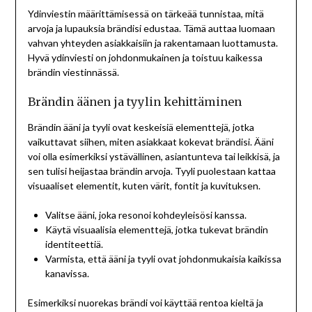
Ydinviestin määrittämisessä on tärkeää tunnistaa, mitä
arvoja ja lupauksia brändisi edustaa. Tämä auttaa luomaan
vahvan yhteyden asiakkaisiin ja rakentamaan luottamusta.
Hyvä ydinviesti on johdonmukainen ja toistuu kaikessa
brändin viestinnässä.
Brändin äänen ja tyylin kehittäminen
Brändin ääni ja tyyli ovat keskeisiä elementtejä, jotka
vaikuttavat siihen, miten asiakkaat kokevat brändisi. Ääni
voi olla esimerkiksi ystävällinen, asiantunteva tai leikkisä, ja
sen tulisi heijastaa brändin arvoja. Tyyli puolestaan kattaa
visuaaliset elementit, kuten värit, fontit ja kuvituksen.
Valitse ääni, joka resonoi kohdeyleisösi kanssa.
Käytä visuaalisia elementtejä, jotka tukevat brändin
identiteettiä.
Varmista, että ääni ja tyyli ovat johdonmukaisia kaikissa
kanavissa.
Esimerkiksi nuorekas brändi voi käyttää rentoa kieltä ja