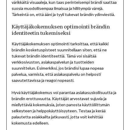
värikkäitä visuaaleja, kun taas perinteisempi brändi saattaa
suosia muodollisempaa ilmaisua ja hillitympiä värejä.
Tärkeintä on, että ääni ja tyyli tukevat brändin ydinviestiä.
Käyttäjäkokemuksen optimointi brändin
identiteetin tukemiseksi
Käyttäjäkokemuksen optimointi tarkoittaa, että kaikki
brändin kosketuspisteet suunnitellaan siten, että ne
tukevat brändin identiteettiä. Tämä voi sisältää
verkkosivuston, asiakaspalvelun ja tuotteiden
suunnittelun. Esimerkiksi, jos brändisi lupaa nopeaa
palvelua, varmista, että asiakaspalvelu on helposti
saavutettavissa ja reagoi nopeasti.
Hyvä käyttäjäkokemus voi parantaa asiakasuskollisuutta ja
brändin erottuvuutta. Käyttäjät arvostavat sujuvia ja
miellyttäviä kokemuksia, joten panosta käyttöliittymän
selkeyteen ja helppokäyttöisyyteen. Testaa ja kerää
palautetta asiakkailta jatkuvasti, jotta voit kehittää
kokemusta edelleen.