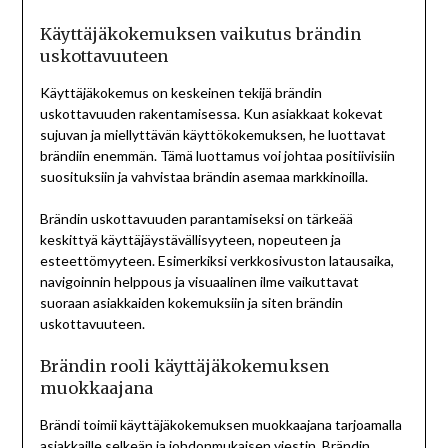
Käyttäjäkokemuksen vaikutus brändin
uskottavuuteen
Käyttäjäkokemus on keskeinen tekijä brändin
uskottavuuden rakentamisessa. Kun asiakkaat kokevat
sujuvan ja miellyttävän käyttökokemuksen, he luottavat
brändiin enemmän. Tämä luottamus voi johtaa positiivisiin
suosituksiin ja vahvistaa brändin asemaa markkinoilla.
Brändin uskottavuuden parantamiseksi on tärkeää
keskittyä käyttäjäystävällisyyteen, nopeuteen ja
esteettömyyteen. Esimerkiksi verkkosivuston latausaika,
navigoinnin helppous ja visuaalinen ilme vaikuttavat
suoraan asiakkaiden kokemuksiin ja siten brändin
uskottavuuteen.
Brändin rooli käyttäjäkokemuksen
muokkaajana
Brändi toimii käyttäjäkokemuksen muokkaajana tarjoamalla
asiakkaille selkeän ja johdonmukaisen viestin. Brändin