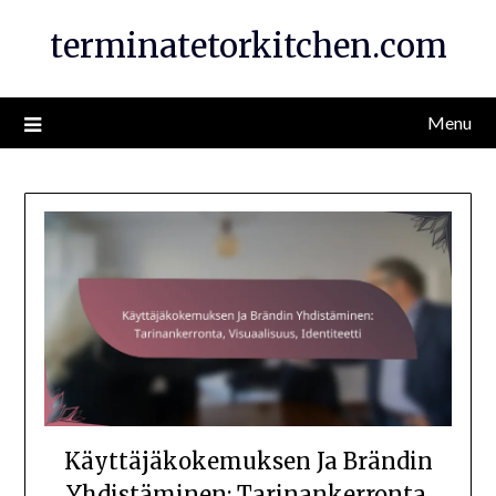
Skip
terminatetorkitchen.com
to
content
Menu
Käyttäjäkokemuksen Ja Brändin
Yhdistäminen: Tarinankerronta,