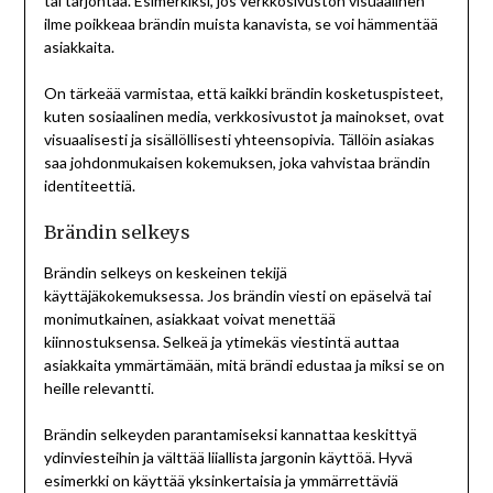
tai tarjontaa. Esimerkiksi, jos verkkosivuston visuaalinen
ilme poikkeaa brändin muista kanavista, se voi hämmentää
asiakkaita.
On tärkeää varmistaa, että kaikki brändin kosketuspisteet,
kuten sosiaalinen media, verkkosivustot ja mainokset, ovat
visuaalisesti ja sisällöllisesti yhteensopivia. Tällöin asiakas
saa johdonmukaisen kokemuksen, joka vahvistaa brändin
identiteettiä.
Brändin selkeys
Brändin selkeys on keskeinen tekijä
käyttäjäkokemuksessa. Jos brändin viesti on epäselvä tai
monimutkainen, asiakkaat voivat menettää
kiinnostuksensa. Selkeä ja ytimekäs viestintä auttaa
asiakkaita ymmärtämään, mitä brändi edustaa ja miksi se on
heille relevantti.
Brändin selkeyden parantamiseksi kannattaa keskittyä
ydinviesteihin ja välttää liiallista jargonin käyttöä. Hyvä
esimerkki on käyttää yksinkertaisia ja ymmärrettäviä