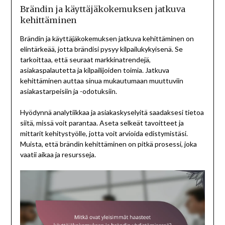
Brändin ja käyttäjäkokemuksen jatkuva
kehittäminen
Brändin ja käyttäjäkokemuksen jatkuva kehittäminen on
elintärkeää, jotta brändisi pysyy kilpailukykyisenä. Se
tarkoittaa, että seuraat markkinatrendejä,
asiakaspalautetta ja kilpailijoiden toimia. Jatkuva
kehittäminen auttaa sinua mukautumaan muuttuviin
asiakastarpeisiin ja -odotuksiin.
Hyödynnä analytiikkaa ja asiakaskyselyitä saadaksesi tietoa
siitä, missä voit parantaa. Aseta selkeät tavoitteet ja
mittarit kehitystyölle, jotta voit arvioida edistymistäsi.
Muista, että brändin kehittäminen on pitkä prosessi, joka
vaatii aikaa ja resursseja.