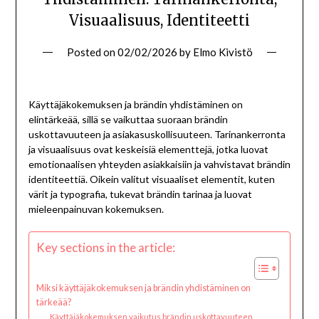
Visuaalisuus, Identiteetti
Posted on
02/02/2026
by
Elmo Kivistö
Käyttäjäkokemuksen ja brändin yhdistäminen on
elintärkeää, sillä se vaikuttaa suoraan brändin
uskottavuuteen ja asiakasuskollisuuteen. Tarinankerronta
ja visuaalisuus ovat keskeisiä elementtejä, jotka luovat
emotionaalisen yhteyden asiakkaisiin ja vahvistavat brändin
identiteettiä. Oikein valitut visuaaliset elementit, kuten
värit ja typografia, tukevat brändin tarinaa ja luovat
mieleenpainuvan kokemuksen.
Key sections in the article:
Miksi käyttäjäkokemuksen ja brändin yhdistäminen on
tärkeää?
Käyttäjäkokemuksen vaikutus brändin uskottavuuteen