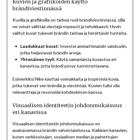
Kuvien ja grafiikoiden käyttö
brändiviestinnässä
Kuvilla ja grafiikoilla on tärkeä rooli brändiviestinnässä, sillä
ne voivat välittää viestejä nopeasti ja tehokkaasti. Hyvin
valitut kuvat tukevat brändin tarinaa ja herättävät tunteita.
Laadukkaat kuvat:
Investoi ammattimaisiin valokuviin,
jotka heijastavat brändin arvoja.
Yhtenäinen tyyli:
Käytä samanlaista kuvastoa eri
kanavissa, jotta brändi pysyy tunnistettavana.
Esimerkiksi Nike käyttää voimakkaita ja inspiroivia kuvia,
jotka tukevat sen brändiä ja viestintää. Kuvien tulisi olla
relevantteja ja resonoida kohdeyleisön kanssa.
Visuaalisen identiteetin johdonmukaisuus
eri kanavissa
Visuaalisen identiteetin johdonmukaisuus on
avainasemassa brändin vahvistamisessa. Kaikkien kanavien,
kuten verkkosivujen, sosiaalisen median ja painettujen