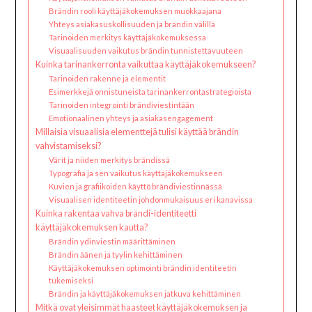
Brändin rooli käyttäjäkokemuksen muokkaajana
Yhteys asiakasuskollisuuden ja brändin välillä
Tarinoiden merkitys käyttäjäkokemuksessa
Visuaalisuuden vaikutus brändin tunnistettavuuteen
Kuinka tarinankerronta vaikuttaa käyttäjäkokemukseen?
Tarinoiden rakenne ja elementit
Esimerkkejä onnistuneista tarinankerrontastrategioista
Tarinoiden integrointi brändiviestintään
Emotionaalinen yhteys ja asiakasengagement
Millaisia visuaalisia elementtejä tulisi käyttää brändin
vahvistamiseksi?
Värit ja niiden merkitys brändissä
Typografia ja sen vaikutus käyttäjäkokemukseen
Kuvien ja grafiikoiden käyttö brändiviestinnässä
Visuaalisen identiteetin johdonmukaisuus eri kanavissa
Kuinka rakentaa vahva brändi-identiteetti
käyttäjäkokemuksen kautta?
Brändin ydinviestin määrittäminen
Brändin äänen ja tyylin kehittäminen
Käyttäjäkokemuksen optimointi brändin identiteetin
tukemiseksi
Brändin ja käyttäjäkokemuksen jatkuva kehittäminen
Mitkä ovat yleisimmät haasteet käyttäjäkokemuksen ja