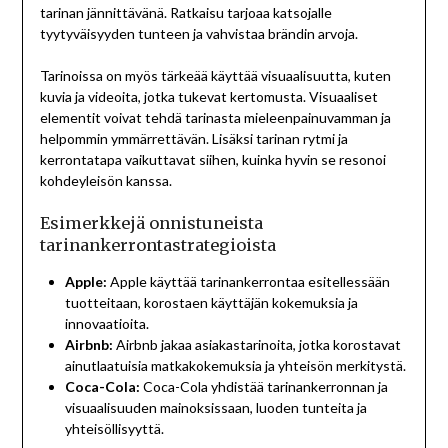
tarinan jännittävänä. Ratkaisu tarjoaa katsojalle
tyytyväisyyden tunteen ja vahvistaa brändin arvoja.
Tarinoissa on myös tärkeää käyttää visuaalisuutta, kuten
kuvia ja videoita, jotka tukevat kertomusta. Visuaaliset
elementit voivat tehdä tarinasta mieleenpainuvamman ja
helpommin ymmärrettävän. Lisäksi tarinan rytmi ja
kerrontatapa vaikuttavat siihen, kuinka hyvin se resonoi
kohdeyleisön kanssa.
Esimerkkejä onnistuneista
tarinankerrontastrategioista
Apple:
Apple käyttää tarinankerrontaa esitellessään
tuotteitaan, korostaen käyttäjän kokemuksia ja
innovaatioita.
Airbnb:
Airbnb jakaa asiakastarinoita, jotka korostavat
ainutlaatuisia matkakokemuksia ja yhteisön merkitystä.
Coca-Cola:
Coca-Cola yhdistää tarinankerronnan ja
visuaalisuuden mainoksissaan, luoden tunteita ja
yhteisöllisyyttä.