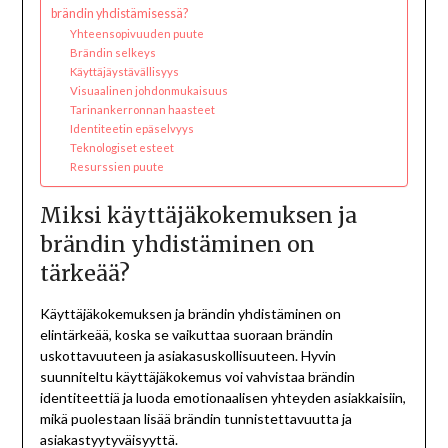
brändin yhdistämisessä?
Yhteensopivuuden puute
Brändin selkeys
Käyttäjäystävällisyys
Visuaalinen johdonmukaisuus
Tarinankerronnan haasteet
Identiteetin epäselvyys
Teknologiset esteet
Resurssien puute
Miksi käyttäjäkokemuksen ja
brändin yhdistäminen on
tärkeää?
Käyttäjäkokemuksen ja brändin yhdistäminen on
elintärkeää, koska se vaikuttaa suoraan brändin
uskottavuuteen ja asiakasuskollisuuteen. Hyvin
suunniteltu käyttäjäkokemus voi vahvistaa brändin
identiteettiä ja luoda emotionaalisen yhteyden asiakkaisiin,
mikä puolestaan lisää brändin tunnistettavuutta ja
asiakastyytyväisyyttä.