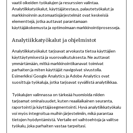
vaatii oikeiden työkalujen ja resurssien valintaa.
Analytiikkatyökalut, käyttäjätestaus, palautetyökalut ja
markkinoinnin automaatiojärjestelmät ovat keskeisiä
elementtejä, jotka auttavat parantamaan
käyttäjäkokemusta ja optimoimaan markkinointiprosesseja.
Analytiikkatyökalut ja ohjelmistot
Analytiikkatyökalut tarjoavat arvokasta tietoa käyttäjien
käyttäytymisestä ja vuorovaikutuksesta. Ne auttavat
ymmärtämään, mitkä markkinointikanavat toimivat
parhaiten ja miten käyttäjät navigoivat sivustolla.
Esimerkiksi Google Analytics ja Adobe Analytics ovat
suosittuja työkaluja, jotka tarjoavat syvällistä analytiikkaa.
Työkalujen valinnassa on tärkeää huomioida niiden
tarjoamat ominaisuudet, kuten reaaliaikainen seuranta,
raportointi ja käyttäjäsegmentointi. Hyvä analytiikkatyökalu
voi myös integroitua muihin järjestelmiin, mikä parantaa
tietojen hyödyntämistä. Vertaile eri vaihtoehtoja ja valitse
työkalu, joka parhaiten vastaa tarpeitasi.