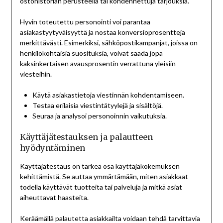
ostohistorian perusteella tai kohdennettuja tarjouksia.
Hyvin toteutettu personointi voi parantaa
asiakastyytyväisyyttä ja nostaa konversioprosentteja
merkittävästi. Esimerkiksi, sähköpostikampanjat, joissa on
henkilökohtaisia suosituksia, voivat saada jopa
kaksinkertaisen avausprosentin verrattuna yleisiin
viesteihin.
Käytä asiakastietoja viestinnän kohdentamiseen.
Testaa erilaisia viestintätyylejä ja sisältöjä.
Seuraa ja analysoi personoinnin vaikutuksia.
Käyttäjätestauksen ja palautteen
hyödyntäminen
Käyttäjätestaus on tärkeä osa käyttäjäkokemuksen
kehittämistä. Se auttaa ymmärtämään, miten asiakkaat
todella käyttävät tuotteita tai palveluja ja mitkä asiat
aiheuttavat haasteita.
Keräämällä palautetta asiakkailta voidaan tehdä tarvittavia