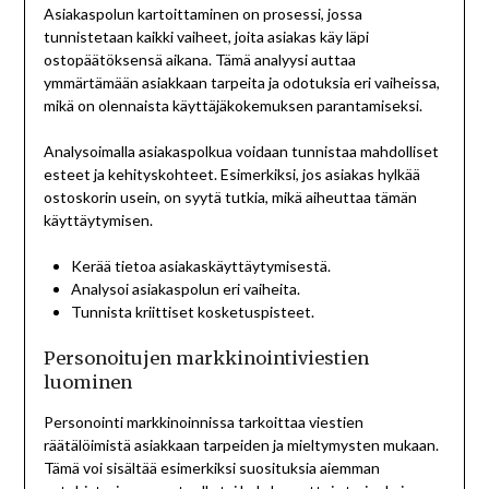
Asiakaspolun kartoittaminen on prosessi, jossa
tunnistetaan kaikki vaiheet, joita asiakas käy läpi
ostopäätöksensä aikana. Tämä analyysi auttaa
ymmärtämään asiakkaan tarpeita ja odotuksia eri vaiheissa,
mikä on olennaista käyttäjäkokemuksen parantamiseksi.
Analysoimalla asiakaspolkua voidaan tunnistaa mahdolliset
esteet ja kehityskohteet. Esimerkiksi, jos asiakas hylkää
ostoskorin usein, on syytä tutkia, mikä aiheuttaa tämän
käyttäytymisen.
Kerää tietoa asiakaskäyttäytymisestä.
Analysoi asiakaspolun eri vaiheita.
Tunnista kriittiset kosketuspisteet.
Personoitujen markkinointiviestien
luominen
Personointi markkinoinnissa tarkoittaa viestien
räätälöimistä asiakkaan tarpeiden ja mieltymysten mukaan.
Tämä voi sisältää esimerkiksi suosituksia aiemman