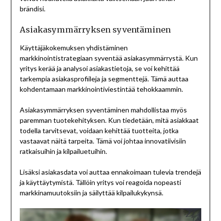
brändisi.
Asiakasymmärryksen syventäminen
Käyttäjäkokemuksen yhdistäminen
markkinointistrategiaan syventää asiakasymmärrystä. Kun
yritys kerää ja analysoi asiakastietoja, se voi kehittää
tarkempia asiakasprofiileja ja segmenttejä. Tämä auttaa
kohdentamaan markkinointiviestintää tehokkaammin.
Asiakasymmärryksen syventäminen mahdollistaa myös
paremman tuotekehityksen. Kun tiedetään, mitä asiakkaat
todella tarvitsevat, voidaan kehittää tuotteita, jotka
vastaavat näitä tarpeita. Tämä voi johtaa innovatiivisiin
ratkaisuihin ja kilpailuetuihin.
Lisäksi asiakasdata voi auttaa ennakoimaan tulevia trendejä
ja käyttäytymistä. Tällöin yritys voi reagoida nopeasti
markkinamuutoksiin ja säilyttää kilpailukykynsä.