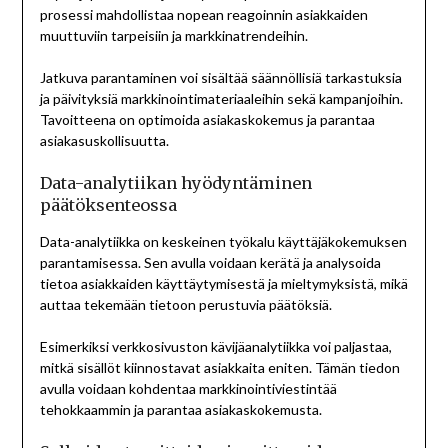
prosessi mahdollistaa nopean reagoinnin asiakkaiden
muuttuviin tarpeisiin ja markkinatrendeihin.
Jatkuva parantaminen voi sisältää säännöllisiä tarkastuksia
ja päivityksiä markkinointimateriaaleihin sekä kampanjoihin.
Tavoitteena on optimoida asiakaskokemus ja parantaa
asiakasuskollisuutta.
Data-analytiikan hyödyntäminen
päätöksenteossa
Data-analytiikka on keskeinen työkalu käyttäjäkokemuksen
parantamisessa. Sen avulla voidaan kerätä ja analysoida
tietoa asiakkaiden käyttäytymisestä ja mieltymyksistä, mikä
auttaa tekemään tietoon perustuvia päätöksiä.
Esimerkiksi verkkosivuston kävijäanalytiikka voi paljastaa,
mitkä sisällöt kiinnostavat asiakkaita eniten. Tämän tiedon
avulla voidaan kohdentaa markkinointiviestintää
tehokkaammin ja parantaa asiakaskokemusta.