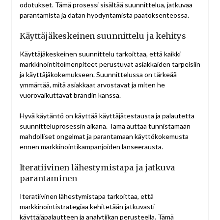
odotukset. Tämä prosessi sisältää suunnittelua, jatkuvaa
parantamista ja datan hyödyntämistä päätöksenteossa.
Käyttäjäkeskeinen suunnittelu ja kehitys
Käyttäjäkeskeinen suunnittelu tarkoittaa, että kaikki
markkinointitoimenpiteet perustuvat asiakkaiden tarpeisiin
ja käyttäjäkokemukseen. Suunnittelussa on tärkeää
ymmärtää, mitä asiakkaat arvostavat ja miten he
vuorovaikuttavat brändin kanssa.
Hyvä käytäntö on käyttää käyttäjätestausta ja palautetta
suunnitteluprosessin aikana. Tämä auttaa tunnistamaan
mahdolliset ongelmat ja parantamaan käyttökokemusta
ennen markkinointikampanjoiden lanseerausta.
Iteratiivinen lähestymistapa ja jatkuva
parantaminen
Iteratiivinen lähestymistapa tarkoittaa, että
markkinointistrategiaa kehitetään jatkuvasti
käyttäjäpalautteen ja analytiikan perusteella. Tämä