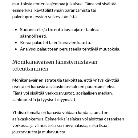
muutoksia ennen laajempaa julkaisua. Tämä voi sisältää
esimerkiksi käyttöliittymän parantamista tai
palveluprosessien selkeyttämistä.
Suunnittele ja toteuta käyttäjätestauksia
säännöllisesti.
Kerää palautetta eri kanavien kautta.
Analysoi palautteen perusteella tehtäviä muutoksia.
Monikanavaisen lähestymistavan
toteuttaminen
Monikanavainen strategia tarkoittaa, että yritys käyttää
useita eri kanavia asiakaskokemuksen parantamiseksi.
Tämä voi sisältää verkkosivustot, sosiaalisen median,
sähköpostin ja fyysiset myymälät.
Yhdistelemällä eri kanavia voidaan luoda saumaton
asiakaskokemus. Esimerkiksi asiakas voi aloittaa ostamisen
verkossa ja viimeistellä sen myymälässä, mikä lisää
joustavuutta ja mukavuutta.