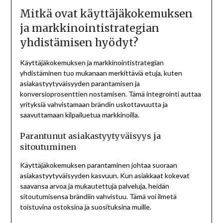
Mitkä ovat käyttäjäkokemuksen
ja markkinointistrategian
yhdistämisen hyödyt?
Käyttäjäkokemuksen ja markkinointistrategian
yhdistäminen tuo mukanaan merkittäviä etuja, kuten
asiakastyytyväisyyden parantamisen ja
konversioprosenttien nostamisen. Tämä integrointi auttaa
yrityksiä vahvistamaan brändin uskottavuutta ja
saavuttamaan kilpailuetua markkinoilla.
Parantunut asiakastyytyväisyys ja
sitoutuminen
Käyttäjäkokemuksen parantaminen johtaa suoraan
asiakastyytyväisyyden kasvuun. Kun asiakkaat kokevat
saavansa arvoa ja mukautettuja palveluja, heidän
sitoutumisensa brändiin vahvistuu. Tämä voi ilmetä
toistuvina ostoksina ja suosituksina muille.