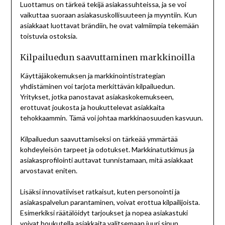
Luottamus on tärkeä tekijä asiakassuhteissa, ja se voi
vaikuttaa suoraan asiakasuskollisuuteen ja myyntiin. Kun
asiakkaat luottavat brändiin, he ovat valmiimpia tekemään
toistuvia ostoksia.
Kilpailuedun saavuttaminen markkinoilla
Käyttäjäkokemuksen ja markkinointistrategian
yhdistäminen voi tarjota merkittävän kilpailuedun.
Yritykset, jotka panostavat asiakaskokemukseen,
erottuvat joukosta ja houkuttelevat asiakkaita
tehokkaammin. Tämä voi johtaa markkinaosuuden kasvuun.
Kilpailuedun saavuttamiseksi on tärkeää ymmärtää
kohdeyleisön tarpeet ja odotukset. Markkinatutkimus ja
asiakasprofilointi auttavat tunnistamaan, mitä asiakkaat
arvostavat eniten.
Lisäksi innovatiiviset ratkaisut, kuten personointi ja
asiakaspalvelun parantaminen, voivat erottua kilpailijoista.
Esimerkiksi räätälöidyt tarjoukset ja nopea asiakastuki
voivat houkutella asiakkaita valitsemaan juuri sinun