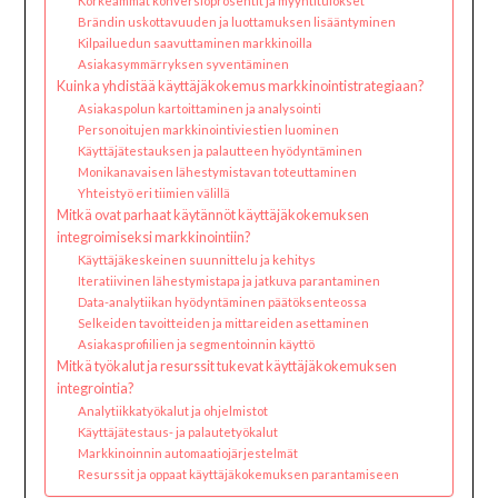
Korkeammat konversioprosentit ja myyntitulokset
Brändin uskottavuuden ja luottamuksen lisääntyminen
Kilpailuedun saavuttaminen markkinoilla
Asiakasymmärryksen syventäminen
Kuinka yhdistää käyttäjäkokemus markkinointistrategiaan?
Asiakaspolun kartoittaminen ja analysointi
Personoitujen markkinointiviestien luominen
Käyttäjätestauksen ja palautteen hyödyntäminen
Monikanavaisen lähestymistavan toteuttaminen
Yhteistyö eri tiimien välillä
Mitkä ovat parhaat käytännöt käyttäjäkokemuksen
integroimiseksi markkinointiin?
Käyttäjäkeskeinen suunnittelu ja kehitys
Iteratiivinen lähestymistapa ja jatkuva parantaminen
Data-analytiikan hyödyntäminen päätöksenteossa
Selkeiden tavoitteiden ja mittareiden asettaminen
Asiakasprofiilien ja segmentoinnin käyttö
Mitkä työkalut ja resurssit tukevat käyttäjäkokemuksen
integrointia?
Analytiikkatyökalut ja ohjelmistot
Käyttäjätestaus- ja palautetyökalut
Markkinoinnin automaatiojärjestelmät
Resurssit ja oppaat käyttäjäkokemuksen parantamiseen