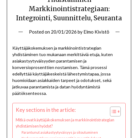
Markkinointistrategiaan:
Integrointi, Suunnittelu, Seuranta
Posted on
20/01/2026
by
Elmo Kivistö
Käyttäjäkokemuksen ja markkinointistrategian
yhdistäminen tuo mukanaan merkittäviä etuja, kuten
asiakastyytyväisyyden parantamisen ja
konversioprosenttien nostamisen. Tämä prosessi
edellyttää käyttäjäkeskeistä lähestymistapaa, jossa
huomioidaan asiakkaiden tarpeet ja odotukset, sekä
jatkuvaa parantamista ja datan hyödyntämistä
päätöksenteossa.
Key sections in the article:
Mitkä ovat käyttäjäkokemuksen ja markkinointistrategian
yhdistämisen hyödyt?
Parantunut asiakastyytyväisyys ja sitoutuminen