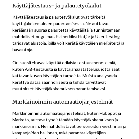
Käyttäjätestaus- ja palautetyökalut
Käyttäjätestaus ja palautetyökalut ovat tärkeitä
käyttäjäkokemuksen parantamisessa. Ne auttavat
keräämään suoraa palautetta käyttäjiltä ja tunnistamaan
mahdolliset ongelmat. Esimerkiksi Hotjar ja UserTesting
tarjoavat alustoja, joilla voit kerätä käyttäjien mielipiteitä ja
havaintoja.
On suositeltavaa käyttää erilaisia testausmenetelmiä,
kuten A/B-testausta ja käyttäjähaastatteluja, jotta saat
kattavan kuvan käyttäjien tarpeista. Muista analysoida
kerättyä dataa säännöllisesti ja tehdä tarvittavat
muutokset käyttäjäkokemuksen parantamiseksi.
Markkinoinnin automaatiojärjestelmät
Markkinoinnin automaatiojärjestelmät, kuten HubSpot ja
Marketo, auttavat yhdistämään käyttäjäkokemuksen ja
markkinoinnin. Ne mahdollistavat personoidun viestinnän ja
kampanjoiden hallinnan, mikä parantaa käyttäjien