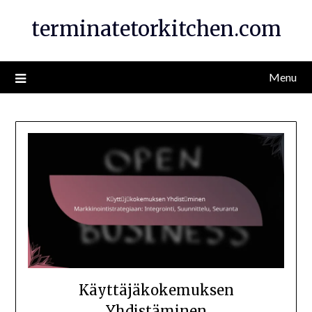
Skip
terminatetorkitchen.com
to
content
Menu
Käyttäjäkokemuksen
Yhdistäminen