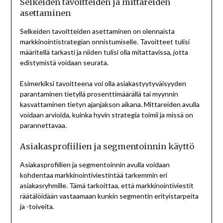
Selkeiden tavoitteiden ja mittareiden
asettaminen
Selkeiden tavoitteiden asettaminen on olennaista
markkinointistrategian onnistumiselle. Tavoitteet tulisi
määritellä tarkasti ja niiden tulisi olla mitattavissa, jotta
edistymistä voidaan seurata.
Esimerkiksi tavoitteena voi olla asiakastyytyväisyyden
parantaminen tietyllä prosenttimäärällä tai myynnin
kasvattaminen tietyn ajanjakson aikana. Mittareiden avulla
voidaan arvioida, kuinka hyvin strategia toimii ja missä on
parannettavaa.
Asiakasprofiilien ja segmentoinnin käyttö
Asiakasprofiilien ja segmentoinnin avulla voidaan
kohdentaa markkinointiviestintää tarkemmin eri
asiakasryhmille. Tämä tarkoittaa, että markkinointiviestit
räätälöidään vastaamaan kunkin segmentin erityistarpeita
ja -toiveita.