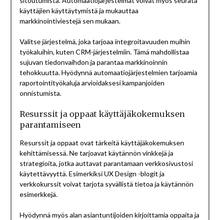
sitoutumista. Automaatiojärjestelmät voivat myös seurata
käyttäjien käyttäytymistä ja mukauttaa
markkinointiviestejä sen mukaan.
Valitse järjestelmä, joka tarjoaa integroitavuuden muihin
työkaluihin, kuten CRM-järjestelmiin. Tämä mahdollistaa
sujuvan tiedonvaihdon ja parantaa markkinoinnin
tehokkuutta. Hyödynnä automaatiojärjestelmien tarjoamia
raportointityökaluja arvioidaksesi kampanjoiden
onnistumista.
Resurssit ja oppaat käyttäjäkokemuksen
parantamiseen
Resurssit ja oppaat ovat tärkeitä käyttäjäkokemuksen
kehittämisessä. Ne tarjoavat käytännön vinkkejä ja
strategioita, jotka auttavat parantamaan verkkosivustosi
käytettävyyttä. Esimerkiksi UX Design -blogit ja
verkkokurssit voivat tarjota syvällistä tietoa ja käytännön
esimerkkejä.
Hyödynnä myös alan asiantuntijoiden kirjoittamia oppaita ja