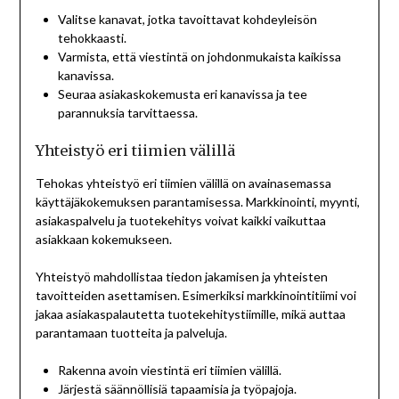
Valitse kanavat, jotka tavoittavat kohdeyleisön
tehokkaasti.
Varmista, että viestintä on johdonmukaista kaikissa
kanavissa.
Seuraa asiakaskokemusta eri kanavissa ja tee
parannuksia tarvittaessa.
Yhteistyö eri tiimien välillä
Tehokas yhteistyö eri tiimien välillä on avainasemassa
käyttäjäkokemuksen parantamisessa. Markkinointi, myynti,
asiakaspalvelu ja tuotekehitys voivat kaikki vaikuttaa
asiakkaan kokemukseen.
Yhteistyö mahdollistaa tiedon jakamisen ja yhteisten
tavoitteiden asettamisen. Esimerkiksi markkinointitiimi voi
jakaa asiakaspalautetta tuotekehitystiimille, mikä auttaa
parantamaan tuotteita ja palveluja.
Rakenna avoin viestintä eri tiimien välillä.
Järjestä säännöllisiä tapaamisia ja työpajoja.