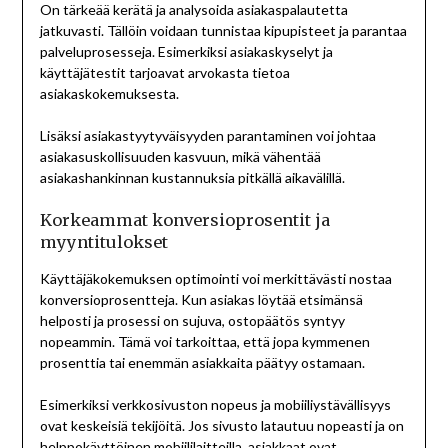
On tärkeää kerätä ja analysoida asiakaspalautetta
jatkuvasti. Tällöin voidaan tunnistaa kipupisteet ja parantaa
palveluprosesseja. Esimerkiksi asiakaskyselyt ja
käyttäjätestit tarjoavat arvokasta tietoa
asiakaskokemuksesta.
Lisäksi asiakastyytyväisyyden parantaminen voi johtaa
asiakasuskollisuuden kasvuun, mikä vähentää
asiakashankinnan kustannuksia pitkällä aikavälillä.
Korkeammat konversioprosentit ja
myyntitulokset
Käyttäjäkokemuksen optimointi voi merkittävästi nostaa
konversioprosentteja. Kun asiakas löytää etsimänsä
helposti ja prosessi on sujuva, ostopäätös syntyy
nopeammin. Tämä voi tarkoittaa, että jopa kymmenen
prosenttia tai enemmän asiakkaita päätyy ostamaan.
Esimerkiksi verkkosivuston nopeus ja mobiiliystävällisyys
ovat keskeisiä tekijöitä. Jos sivusto latautuu nopeasti ja on
helppokäyttöinen mobiililaitteilla, asiakkaat ovat