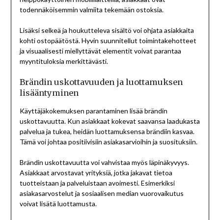
todennäköisemmin valmiita tekemään ostoksia.
Lisäksi selkeä ja houkutteleva sisältö voi ohjata asiakkaita
kohti ostopäätöstä. Hyvin suunnitellut toimintakehotteet
ja visuaalisesti miellyttävät elementit voivat parantaa
myyntituloksia merkittävästi.
Brändin uskottavuuden ja luottamuksen
lisääntyminen
Käyttäjäkokemuksen parantaminen lisää brändin
uskottavuutta. Kun asiakkaat kokevat saavansa laadukasta
palvelua ja tukea, heidän luottamuksensa brändiin kasvaa.
Tämä voi johtaa positiivisiin asiakasarvioihin ja suosituksiin.
Brändin uskottavuutta voi vahvistaa myös läpinäkyvyys.
Asiakkaat arvostavat yrityksiä, jotka jakavat tietoa
tuotteistaan ja palveluistaan avoimesti. Esimerkiksi
asiakasarvostelut ja sosiaalisen median vuorovaikutus
voivat lisätä luottamusta.