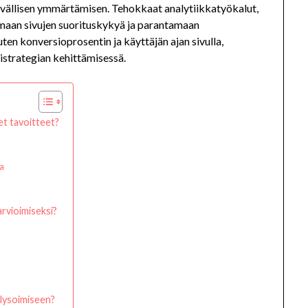
yvällisen ymmärtämisen. Tehokkaat analytiikkatyökalut,
imaan sivujen suorituskykyä ja parantamaan
ten konversioprosentin ja käyttäjän ajan sivulla,
strategian kehittämisessä.
et tavoitteet?
a
arvioimiseksi?
alysoimiseen?