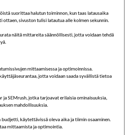
öistä suorittaa halutun toiminnon, kun taas latausaika
ottaen, sivuston tulisi latautua alle kolmen sekunnin.
rata näitä mittareita säännöllisesti, jotta voidaan tehdä
yä.
utumissivujen mittaamisessa ja optimoinnissa.
 käyttäjäseurantaa, jotta voidaan saada syvällistä tietoa
r ja SEMrush, jotka tarjoavat erilaisia ominaisuuksia,
tauksen mahdollisuuksia.
udjetti, käytettävissä oleva aika ja tiimin osaaminen.
taa mittaamista ja optimointia.