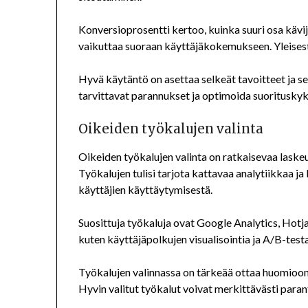
Konversioprosentti kertoo, kuinka suuri osa kävij
vaikuttaa suoraan käyttäjäkokemukseen. Yleisesti 
Hyvä käytäntö on asettaa selkeät tavoitteet ja seu
tarvittavat parannukset ja optimoida suorituskyk
Oikeiden työkalujen valinta
Oikeiden työkalujen valinta on ratkaisevaa laske
Työkalujen tulisi tarjota kattavaa analytiikkaa ja
käyttäjien käyttäytymisestä.
Suosittuja työkaluja ovat Google Analytics, Hotja
kuten käyttäjäpolkujen visualisointia ja A/B-tes
Työkalujen valinnassa on tärkeää ottaa huomioon b
Hyvin valitut työkalut voivat merkittävästi paran