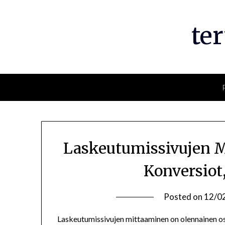
Skip
to
te
content
Laskeutumissivujen M
Konversiot
Posted on
12/0
Laskeutumissivujen mittaaminen on olennainen osa 