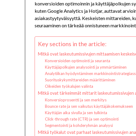
konversioiden optimoinnin ja käyttäjäpolkujen s
kuten Google Analytics ja Hotjar, auttavat arvio
asiakastyytyväisyyttä. Keskeisten mittareiden, ku
seuraaminen on tärkeää onnistuneen markkinointi
Key sections in the article:
Mitkä ovat laskeutumissivujen mittaamisen keskeis
Konversioiden optimointi ja seuranta
Käyttäjäpolkujen analysointi ja ymmärtäminen
Analytiikan hyödyntäminen markkinointistrategiass
Suorituskykymittareiden määrittäminen
Oikeiden työkalujen valinta
Mitkä ovat tärkeimmät mittarit laskeutumissivujen 
Konversioprosentti ja sen merkitys
Bounce rate ja sen vaikutus käyttäjäkokemukseen
Käyttäjän aika sivulla ja sen tulkinta
Click-through rate (CTR) ja sen optimointi
Segmentointi ja kohderyhmän analyysi
Mitkä työkalut ovat parhaat laskeutumissivujen an