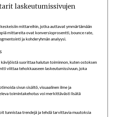
arit laskeutumissivujen
 keskeisiin mittareihin, jotka auttavat ymmärtämään
piä mittareita ovat konversioprosentti, bounce rate,
 segmentointi ja kohderyhmän analyysi.
s
 kävijöistä suorittaa halutun toiminnon, kuten ostoksen
ntti viittaa tehokkaaseen laskeutumissivuun, joka
imoida sivun sisältö, visuaalinen ilme ja
eleva toimintakehotus voi merkittävästi lisätä
it tunnistaa trendejä ja tehdä tarvittavia muutoksia