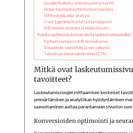
Google Analytics ominaisuudet ja käyttö
Hotjar käyttäjäkäyttäytymisen seuranta
SEMrush kilpailija-analyysi
Crazy Egg lämpökartat ja käyttäjäpolut
A/B-testaus työkalut ja niiden hyödyt
Kuinka optimoida konversioita laskeutumissivuilla?
Parhaat käytännöt A/B-testauksessa
Visuaalinen suunnittelu ja sen vaikutus
Tehokkaat toimintakehotteet (CTA)
Mitkä ovat laskeutumissivu
tavoitteet?
Laskeutumissivujen mittaamisen keskeiset tavoit
ymmärtäminen ja analytiikan hyödyntäminen mark
saavuttaminen auttaa parantamaan sivuston suori
Konversioiden optimointi ja seura
Konversioiden optimointi tarkoittaa prosessia, j