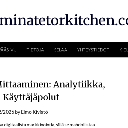
rminatetorkitchen.
PÄÄSIVU
TIETOJA
SELAA
YHTEYSTIEDOT
KIEL
ittaaminen: Analytiikka,
, Käyttäjäpolut
2/2026
by
Elmo Kivistö
digitaalista markkinointia, sillä se mahdollistaa