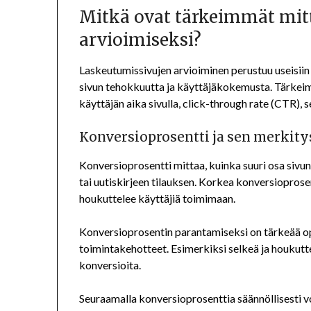
Mitkä ovat tärkeimmät mitt
arvioimiseksi?
Laskeutumissivujen arvioiminen perustuu useisiin
sivun tehokkuutta ja käyttäjäkokemusta. Tärkeim
käyttäjän aika sivulla, click-through rate (CTR),
Konversioprosentti ja sen merkity
Konversioprosentti mittaa, kuinka suuri osa sivun
tai uutiskirjeen tilauksen. Korkea konversioprose
houkuttelee käyttäjiä toimimaan.
Konversioprosentin parantamiseksi on tärkeää opt
toimintakehotteet. Esimerkiksi selkeä ja houkutt
konversioita.
Seuraamalla konversioprosenttia säännöllisesti vo