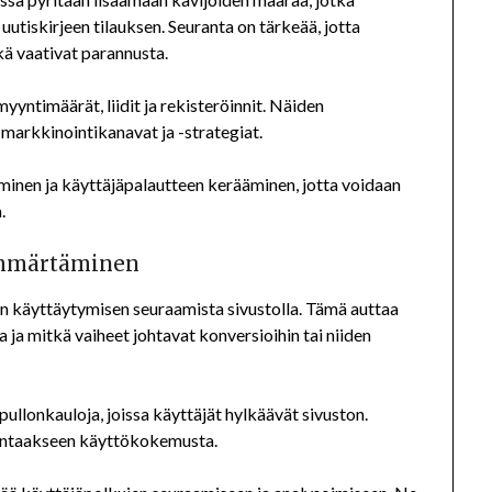
uutiskirjeen tilauksen. Seuranta on tärkeää, jotta
kä vaativat parannusta.
yyntimäärät, liidit ja rekisteröinnit. Näiden
arkkinointikanavat ja -strategiat.
inen ja käyttäjäpalautteen kerääminen, jotta voidaan
.
 ymmärtäminen
en käyttäytymisen seuraamista sivustolla. Tämä auttaa
 ja mitkä vaiheet johtavat konversioihin tai niiden
ullonkauloja, joissa käyttäjät hylkäävät sivuston.
rantaakseen käyttökokemusta.