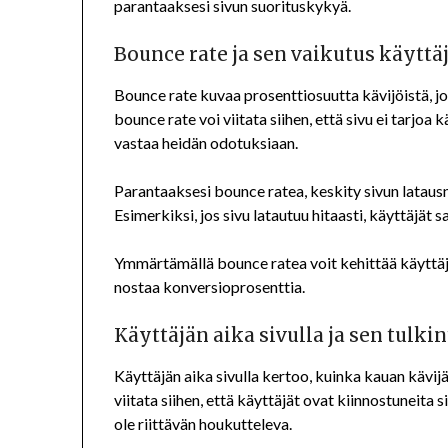
parantaaksesi sivun suorituskykyä.
Bounce rate ja sen vaikutus käyt
Bounce rate kuvaa prosenttiosuutta kävijöistä, j
bounce rate voi viitata siihen, että sivu ei tarjoa k
vastaa heidän odotuksiaan.
Parantaaksesi bounce ratea, keskity sivun lataus
Esimerkiksi, jos sivu latautuu hitaasti, käyttäjät 
Ymmärtämällä bounce ratea voit kehittää käyttäj
nostaa konversioprosenttia.
Käyttäjän aika sivulla ja sen tulkin
Käyttäjän aika sivulla kertoo, kuinka kauan kävijä
viitata siihen, että käyttäjät ovat kiinnostuneita si
ole riittävän houkutteleva.