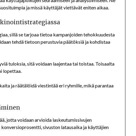
tää käyttäjäpolkujen seuraamiseen ja analysoimiseen. Ne
suosituimpia ja missä käyttäjät viettävät eniten aikaa.
inointistrategiassa
iaa, sillä se tarjoaa tietoa kampanjoiden tehokkuudesta
oidaan tehdä tietoon perustuvia päätöksiä ja kohdistaa
iä tuloksia, sitä voidaan laajentaa tai toistaa. Toisaalta
i lopettaa.
ita ja räätälöidä viestintää eri ryhmille, mikä parantaa
täminen
ä, jotta voidaan arvioida laskeutumissivujen
 konversioprosentti, sivuston latausaika ja käyttäjien