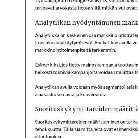
Työkaluja, kuten Google Analytics, voidaan käyt
tarjoavat arvokasta tietoa siitä, mitkä sivut ovat 
Analytiikan hyödyntäminen markk
Analytiikka on keskeinen osa markkinointistrateg
ja asiakaskäyttäytymisestä. Analytiikan avulla v
markkinointitoimenpiteitä tarkemmin.
Esimerkiksi, jos tietty mainoskampanja tuottaa hyv
heikosti toimivia kampanjoita voidaan muuttaa ta
Analytiikan avulla voidaan myös segmentoi asiakka
asiakaskokemusta ja konversioita.
Suorituskykymittareiden määrit
Suorituskykymittareiden määrittäminen on tärkeä
tehokkuutta. Tällaisia mittareita ovat esimerkiksi
sitoutuminen.