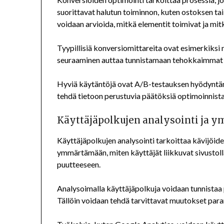
suorittavat halutun toiminnon, kuten ostoksen tai 
voidaan arvioida, mitkä elementit toimivat ja mit
Tyypillisiä konversiomittareita ovat esimerkiksi m
seuraaminen auttaa tunnistamaan tehokkaimmat m
Hyviä käytäntöjä ovat A/B-testauksen hyödyntäm
tehdä tietoon perustuvia päätöksiä optimoinnista
Käyttäjäpolkujen analysointi ja
Käyttäjäpolkujen analysointi tarkoittaa kävijöid
ymmärtämään, miten käyttäjät liikkuvat sivustolla
puutteeseen.
Analysoimalla käyttäjäpolkuja voidaan tunnistaa p
Tällöin voidaan tehdä tarvittavat muutokset pa