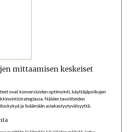
jen mittaamisen keskeiset
teet ovat konversioiden optimointi, käyttäjäpolkujen
kinointistrategiassa. Näiden tavoitteiden
tuskykyä ja lisäämään asiakastyytyväisyyttä.
nta
ossa pyritään lisäämään kävijöiden määrää, jotka