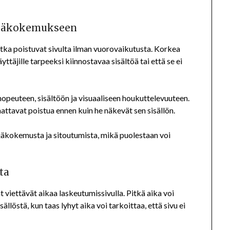
täjäkokemukseen
otka poistuvat sivulta ilman vuorovaikutusta. Korkea
äyttäjille tarpeeksi kiinnostavaa sisältöä tai että se ei
nopeuteen, sisältöön ja visuaaliseen houkuttelevuuteen.
saattavat poistua ennen kuin he näkevät sen sisällön.
äkokemusta ja sitoutumista, mikä puolestaan voi
ta
t viettävät aikaa laskeutumissivulla. Pitkä aika voi
sällöstä, kun taas lyhyt aika voi tarkoittaa, että sivu ei