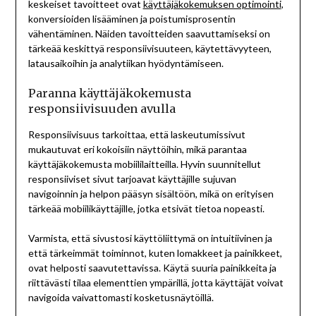
keskeiset tavoitteet ovat
käyttäjäkokemuksen optimointi
,
konversioiden lisääminen ja poistumisprosentin
vähentäminen. Näiden tavoitteiden saavuttamiseksi on
tärkeää keskittyä responsiivisuuteen, käytettävyyteen,
latausaikoihin ja analytiikan hyödyntämiseen.
Paranna käyttäjäkokemusta
responsiivisuuden avulla
Responsiivisuus tarkoittaa, että laskeutumissivut
mukautuvat eri kokoisiin näyttöihin, mikä parantaa
käyttäjäkokemusta mobiililaitteilla. Hyvin suunnitellut
responsiiviset sivut tarjoavat käyttäjille sujuvan
navigoinnin ja helpon pääsyn sisältöön, mikä on erityisen
tärkeää mobiilikäyttäjille, jotka etsivät tietoa nopeasti.
Varmista, että sivustosi käyttöliittymä on intuitiivinen ja
että tärkeimmät toiminnot, kuten lomakkeet ja painikkeet,
ovat helposti saavutettavissa. Käytä suuria painikkeita ja
riittävästi tilaa elementtien ympärillä, jotta käyttäjät voivat
navigoida vaivattomasti kosketusnäytöillä.