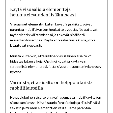
Käytä visuaalisia elementtejä
houkuttelevuuden lisäämiseksi
Visuaaliset elementit, kuten kuvat ja grafiikat, voivat
parantaa mobiilisivuston houkuttelevuutta. Ne auttavat
myös viestin välittämisessä ja tekevät sisällöstä
mielenkiintoisempaa. Käytä korkealaatuisia kuvia, jotka
latautuvat nopeasti.
Muista kuitenkin, että liiallinen visuaalinen sisältö voi
hidastaa latausaikoja. Optimoi kuvat ja käytä vain
tarpeellisia elementtejä, jotta sivuston suorituskyky pysyy
hyvänä.
Varmista, että sisältö on helppolukuista
mobiililaitteilla
Helppolukuinen sisältö on avainasemassa mobiilikäyttäjien
sitouttamisessa. Käytä suuria fonttikokoja ja riittäviä väliä
tekstin ja muiden elementtien välillä. Tämä parantaa