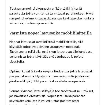
Testaa navigointirakennetta eri käyttäjillä ja kerää
palautetta, jotta voit tehdä tarvittavat parannukset. Hyvä
navigointi voi merkittävästi parantaa käyttäjäkokemusta ja
vähentää poistumisprosenttia.
Varmista nopea latausaika mobiililaitteilla
Nopeat latausajat ovat kriittisiä mobiililaitteilla, sillä
käyttäjät odottavat sivujen latautuvan nopeasti.
Tavoitteena tulisi olla, että sivut latautuvat alle kahdessa
sekunnissa, jotta käyttäjät eivät turhaudu ja poistu
sivustolta.
Optimoi kuvat ja käytä kevyitä tiedostoja, jotta latausajat
pysyvät alhaisina. Hyödynnä myös välimuistia ja sisällön
jakeluverkkoja (CDN) parantaaksesi latausnopeuksia.
Seuraa sivustosi latausaikoja ja tee tarvittavat muutokset,
jos havaitset viivästyksiä. Nopea latausaika parantaa
käyttäjäkokemusta ja voi vaikuttaa positiivisesti