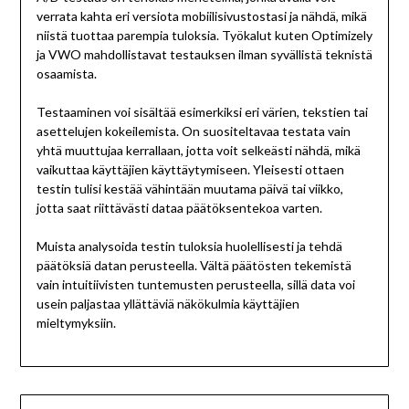
verrata kahta eri versiota mobiilisivustostasi ja nähdä, mikä
niistä tuottaa parempia tuloksia. Työkalut kuten Optimizely
ja VWO mahdollistavat testauksen ilman syvällistä teknistä
osaamista.
Testaaminen voi sisältää esimerkiksi eri värien, tekstien tai
asettelujen kokeilemista. On suositeltavaa testata vain
yhtä muuttujaa kerrallaan, jotta voit selkeästi nähdä, mikä
vaikuttaa käyttäjien käyttäytymiseen. Yleisesti ottaen
testin tulisi kestää vähintään muutama päivä tai viikko,
jotta saat riittävästi dataa päätöksentekoa varten.
Muista analysoida testin tuloksia huolellisesti ja tehdä
päätöksiä datan perusteella. Vältä päätösten tekemistä
vain intuitiivisten tuntemusten perusteella, sillä data voi
usein paljastaa yllättäviä näkökulmia käyttäjien
mieltymyksiin.