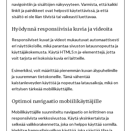
navigointiin ja sisältöjen näkyvyyteen. Varmista, että kaikki
linkit ja painikkeet ovat helposti käytettävissä, ja että
sisältö ei ole liian tiivistä tai vaikeasti luettavaa.
Hyödynnä responsiivisia kuvia ja videoita
Responsiiviset kuvat ja videot mukautuvat automaattisesti
eri näyttöko’oille, mikä parantaa sivuston latausnopeutta ja
käyttäjäkokemusta. Käytä HTML5:n
ja
-elementtejä, jotta
voit tarjota eri kokoisia kuvia eri laitteille.
Esimerkiksi, voit määrittää pienemmän kuvan älypuhelimille
ja suuremman tietokoneille. Tämä vähentää
kaistanleveyden käyttöä ja nopeuttaa latausaikoja, mikä on
erityisen tärkeää mobiilikäyttäjille.
Optimoi navigaatio mobiilikäyttäjille
Mobiilikäyttäjille suunniteltu navigaatio on kriittinen osa
responsiivista verkkosivustoa. Käytä yksinkertaista ja
selkeää valikkorakennetta, joka on helppo käyttää sormilla.
Harkitse hampurilaisvalikon käyttöä, joka säästää tilaa ja