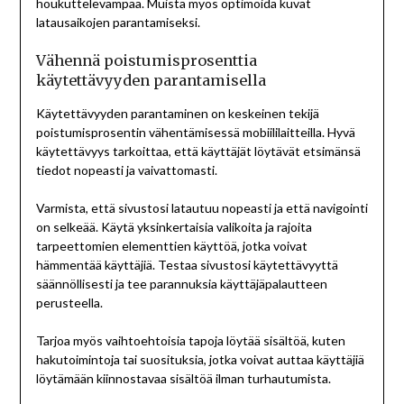
houkuttelevampaa. Muista myös optimoida kuvat
latausaikojen parantamiseksi.
Vähennä poistumisprosenttia
käytettävyyden parantamisella
Käytettävyyden parantaminen on keskeinen tekijä
poistumisprosentin vähentämisessä mobiililaitteilla. Hyvä
käytettävyys tarkoittaa, että käyttäjät löytävät etsimänsä
tiedot nopeasti ja vaivattomasti.
Varmista, että sivustosi latautuu nopeasti ja että navigointi
on selkeää. Käytä yksinkertaisia valikoita ja rajoita
tarpeettomien elementtien käyttöä, jotka voivat
hämmentää käyttäjiä. Testaa sivustosi käytettävyyttä
säännöllisesti ja tee parannuksia käyttäjäpalautteen
perusteella.
Tarjoa myös vaihtoehtoisia tapoja löytää sisältöä, kuten
hakutoimintoja tai suosituksia, jotka voivat auttaa käyttäjiä
löytämään kiinnostavaa sisältöä ilman turhautumista.