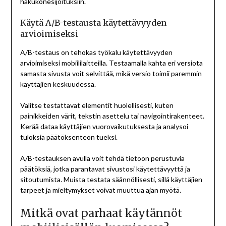
hakukonesijoituksiin.
Käytä A/B-testausta käytettävyyden
arvioimiseksi
A/B-testaus on tehokas työkalu käytettävyyden
arvioimiseksi mobiililaitteilla. Testaamalla kahta eri versiota
samasta sivusta voit selvittää, mikä versio toimii paremmin
käyttäjien keskuudessa.
Valitse testattavat elementit huolellisesti, kuten
painikkeiden värit, tekstin asettelu tai navigointirakenteet.
Kerää dataa käyttäjien vuorovaikutuksesta ja analysoi
tuloksia päätöksenteon tueksi.
A/B-testauksen avulla voit tehdä tietoon perustuvia
päätöksiä, jotka parantavat sivustosi käytettävyyttä ja
sitoutumista. Muista testata säännöllisesti, sillä käyttäjien
tarpeet ja mieltymykset voivat muuttua ajan myötä.
Mitkä ovat parhaat käytännöt