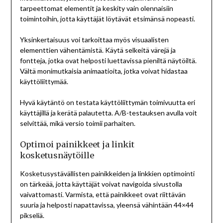
tarpeettomat elementit ja keskity vain olennaisiin
toimintoihin, jotta käyttäjät löytävät etsimänsä nopeasti.
Yksinkertaisuus voi tarkoittaa myös visuaalisten
elementtien vähentämistä. Käytä selkeitä värejä ja
fontteja, jotka ovat helposti luettavissa pieniltä näytöiltä.
Vältä monimutkaisia animaatioita, jotka voivat hidastaa
käyttöliittymää.
Hyvä käytäntö on testata käyttöliittymän toimivuutta eri
käyttäjillä ja kerätä palautetta. A/B-testauksen avulla voit
selvittää, mikä versio toimii parhaiten.
Optimoi painikkeet ja linkit
kosketusnäytöille
Kosketusystävällisten painikkeiden ja linkkien optimointi
on tärkeää, jotta käyttäjät voivat navigoida sivustolla
vaivattomasti. Varmista, että painikkeet ovat riittävän
suuria ja helposti napattavissa, yleensä vähintään 44×44
pikseliä.