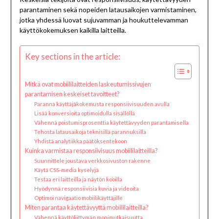
parantaminen sekä nopeiden latausaikojen varmistaminen,
jotka yhdessä luovat sujuvamman ja houkuttelevamman
käyttökokemuksen kaikilla laitteilla.
Key sections in the article:
Mitkä ovat mobiililaitteiden laskeutumissivujen
parantamisen keskeiset tavoitteet?
Paranna käyttäjäkokemusta responsiivisuuden avulla
Lisää konversioita optimoidulla sisällöllä
Vähennä poistumisprosenttia käytettävyyden parantamisella
Tehosta latausaikoja teknisillä parannuksilla
Yhdistä analytiikka päätöksentekoon
Kuinka varmistaa responsiivisuus mobiililaitteilla?
Suunnittele joustava verkkosivuston rakenne
Käytä CSS-media kyselyjä
Testaa eri laitteilla ja näytön ko’oilla
Hyödynnä responsiivisia kuvia ja videoita
Optimoi navigaatio mobiilikäyttäjille
Miten parantaa käytettävyyttä mobiililaitteilla?
Vähennä käyttöliittymän monimutkaisuutta