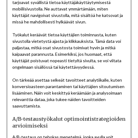
tarjoavat syvällistä tietoa käyttäjäkäyttäytymisestä
mobiilisivustolla. Ne auttavat ymmärtämään, miten
käyttäjät navigoivat sivustolla, mitä sisältöä he katsovat ja
missä he mahdollisesti hylkäävät sivun.
Työkalut keräävät tietoa käyttäjien toiminnasta, kuten
sivustolla vietetystä ajasta ja klikkauksista. Tämä data voi
paljastaa, mitkä osat sivustosta toimivat hyvin ja mitkä
kaipaavat parannusta. Esimerkiksi, jos huomaat, että
käyttäjät poistuvat nopeasti tietyltä sivulta, se voi viitata
ongelmaan sisällössä tai käytettävyydessä.
On tärkeää asettaa selkeät tavoitteet analytiikalle, kuten
konversioasteen parantaminen tai käyttäjien sitoutumisen
lisääminen. Näin voit keskittyä keräämään ja analysoimaan
relevanttia dataa, joka tukee näiden tavoitteiden
saavuttamista.
A/B-testaustyökalut optimointistrategioiden
arvioimiseksi
A/B-testaus on tehokas menetelmä, jonka avulla voit