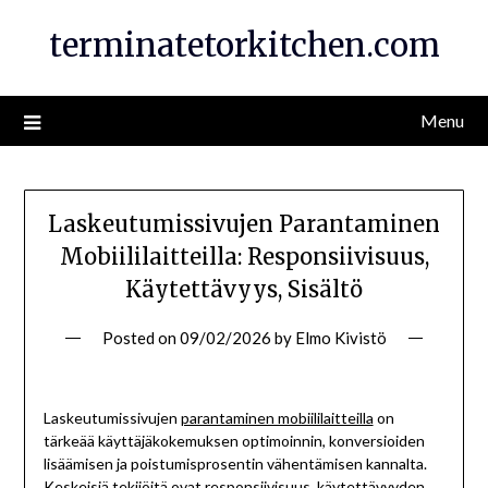
Skip
terminatetorkitchen.com
to
content
Menu
Laskeutumissivujen Parantaminen
Mobiililaitteilla: Responsiivisuus,
Käytettävyys, Sisältö
Posted on
09/02/2026
by
Elmo Kivistö
Laskeutumissivujen
parantaminen mobiililaitteilla
on
tärkeää käyttäjäkokemuksen optimoinnin, konversioiden
lisäämisen ja poistumisprosentin vähentämisen kannalta.
Keskeisiä tekijöitä ovat responsiivisuus, käytettävyyden