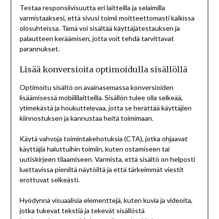
Testaa responsiivisuutta eri laitteilla ja selaimilla
varmistaaksesi, että sivusi toimii moitteettomasti kaikissa
olosuhteissa. Tämä voi sisältää käyttäjätestauksen ja
palautteen keräämisen, jotta voit tehdä tarvittavat
parannukset.
Lisää konversioita optimoidulla sisällöllä
Optimoitu sisältö on avainasemassa konversioiden
lisäämisessä mobiililaitteilla. Sisällön tulee olla selkeää,
ytimekästä ja houkuttelevaa, jotta se herättää käyttäjien
kiinnostuksen ja kannustaa heitä toimimaan.
Käytä vahvoja toimintakehotuksia (CTA), jotka ohjaavat
käyttäjiä haluttuihin toimiin, kuten ostamiseen tai
uutiskirjeen tilaamiseen. Varmista, että sisältö on helposti
luettavissa pieniltä näytöiltä ja että tärkeimmät viestit
erottuvat selkeästi.
Hyödynnä visuaalisia elementtejä, kuten kuvia ja videoita,
jotka tukevat tekstiä ja tekevät sisällöstä