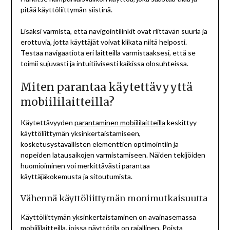
pitää käyttöliittymän siistinä.
Lisäksi varmista, että navigointilinkit ovat riittävän suuria ja
erottuvia, jotta käyttäjät voivat klikata niitä helposti.
Testaa navigaatiota eri laitteilla varmistaaksesi, että se
toimii sujuvasti ja intuitiivisesti kaikissa olosuhteissa.
Miten parantaa käytettävyyttä
mobiililaitteilla?
Käytettävyyden
parantaminen mobiililaitteilla
keskittyy
käyttöliittymän yksinkertaistamiseen,
kosketusystävällisten elementtien optimointiin ja
nopeiden latausaikojen varmistamiseen. Näiden tekijöiden
huomioiminen voi merkittävästi parantaa
käyttäjäkokemusta ja sitoutumista.
Vähennä käyttöliittymän monimutkaisuutta
Käyttöliittymän yksinkertaistaminen on avainasemassa
mobiililaitteilla, joissa näyttötila on rajallinen. Poista