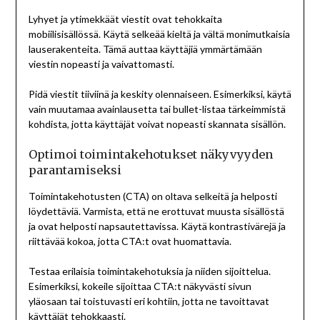
Lyhyet ja ytimekkäät viestit ovat tehokkaita
mobiilisisällössä. Käytä selkeää kieltä ja vältä monimutkaisia
lauserakenteita. Tämä auttaa käyttäjiä ymmärtämään
viestin nopeasti ja vaivattomasti.
Pidä viestit tiiviinä ja keskity olennaiseen. Esimerkiksi, käytä
vain muutamaa avainlausetta tai bullet-listaa tärkeimmistä
kohdista, jotta käyttäjät voivat nopeasti skannata sisällön.
Optimoi toimintakehotukset näkyvyyden
parantamiseksi
Toimintakehotusten (CTA) on oltava selkeitä ja helposti
löydettäviä. Varmista, että ne erottuvat muusta sisällöstä
ja ovat helposti napsautettavissa. Käytä kontrastivärejä ja
riittävää kokoa, jotta CTA:t ovat huomattavia.
Testaa erilaisia toimintakehotuksia ja niiden sijoittelua.
Esimerkiksi, kokeile sijoittaa CTA:t näkyvästi sivun
yläosaan tai toistuvasti eri kohtiin, jotta ne tavoittavat
käyttäjät tehokkaasti.