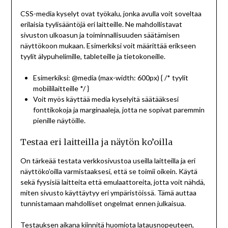
CSS-media kyselyt ovat työkalu, jonka avulla voit soveltaa
erilaisia tyylisääntöjä eri laitteille. Ne mahdollistavat
sivuston ulkoasun ja toiminnallisuuden säätämisen
näyttökoon mukaan. Esimerkiksi voit määrittää erikseen
tyylit älypuhelimille, tableteille ja tietokoneille.
Esimerkiksi: @media (max-width: 600px) { /* tyylit
mobiililaitteille */ }
Voit myös käyttää media kyselyitä säätääksesi
fonttikokoja ja marginaaleja, jotta ne sopivat paremmin
pienille näytöille.
Testaa eri laitteilla ja näytön ko’oilla
On tärkeää testata verkkosivustoa useilla laitteilla ja eri
näyttöko’oilla varmistaaksesi, että se toimii oikein. Käytä
sekä fyysisiä laitteita että emulaattoreita, jotta voit nähdä,
miten sivusto käyttäytyy eri ympäristöissä. Tämä auttaa
tunnistamaan mahdolliset ongelmat ennen julkaisua.
Testauksen aikana kiinnitä huomiota latausnopeuteen,