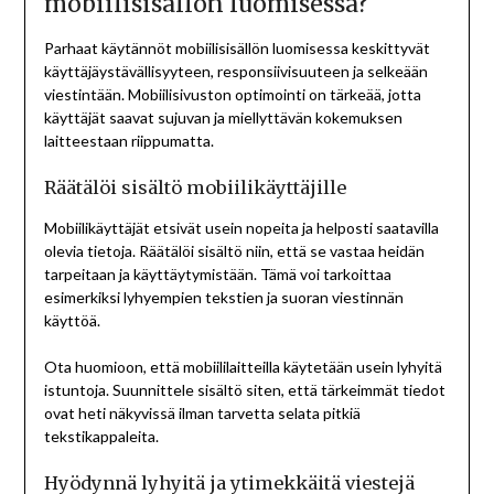
mobiilisisällön luomisessa?
Parhaat käytännöt mobiilisisällön luomisessa keskittyvät
käyttäjäystävällisyyteen, responsiivisuuteen ja selkeään
viestintään. Mobiilisivuston optimointi on tärkeää, jotta
käyttäjät saavat sujuvan ja miellyttävän kokemuksen
laitteestaan riippumatta.
Räätälöi sisältö mobiilikäyttäjille
Mobiilikäyttäjät etsivät usein nopeita ja helposti saatavilla
olevia tietoja. Räätälöi sisältö niin, että se vastaa heidän
tarpeitaan ja käyttäytymistään. Tämä voi tarkoittaa
esimerkiksi lyhyempien tekstien ja suoran viestinnän
käyttöä.
Ota huomioon, että mobiililaitteilla käytetään usein lyhyitä
istuntoja. Suunnittele sisältö siten, että tärkeimmät tiedot
ovat heti näkyvissä ilman tarvetta selata pitkiä
tekstikappaleita.
Hyödynnä lyhyitä ja ytimekkäitä viestejä