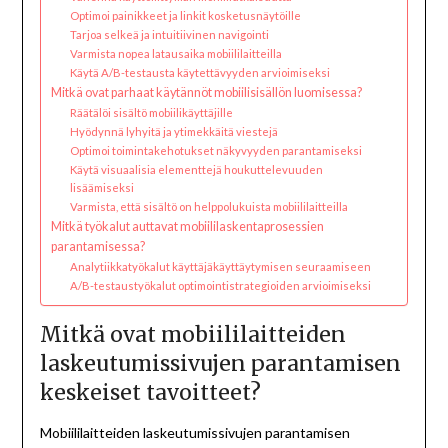
Optimoi painikkeet ja linkit kosketusnäytöille
Tarjoa selkeä ja intuitiivinen navigointi
Varmista nopea latausaika mobiililaitteilla
Käytä A/B-testausta käytettävyyden arvioimiseksi
Mitkä ovat parhaat käytännöt mobiilisisällön luomisessa?
Räätälöi sisältö mobiilikäyttäjille
Hyödynnä lyhyitä ja ytimekkäitä viestejä
Optimoi toimintakehotukset näkyvyyden parantamiseksi
Käytä visuaalisia elementtejä houkuttelevuuden
lisäämiseksi
Varmista, että sisältö on helppolukuista mobiililaitteilla
Mitkä työkalut auttavat mobiililaskentaprosessien
parantamisessa?
Analytiikkatyökalut käyttäjäkäyttäytymisen seuraamiseen
A/B-testaustyökalut optimointistrategioiden arvioimiseksi
Mitkä ovat mobiililaitteiden
laskeutumissivujen parantamisen
keskeiset tavoitteet?
Mobiililaitteiden laskeutumissivujen parantamisen