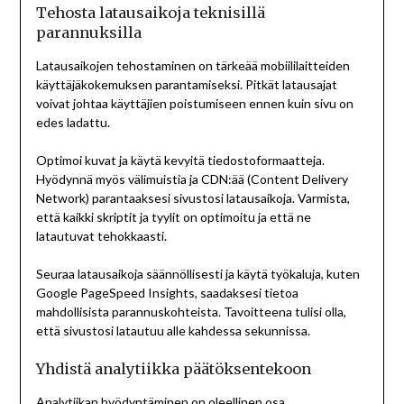
Tehosta latausaikoja teknisillä
parannuksilla
Latausaikojen tehostaminen on tärkeää mobiililaitteiden
käyttäjäkokemuksen parantamiseksi. Pitkät latausajat
voivat johtaa käyttäjien poistumiseen ennen kuin sivu on
edes ladattu.
Optimoi kuvat ja käytä kevyitä tiedostoformaatteja.
Hyödynnä myös välimuistia ja CDN:ää (Content Delivery
Network) parantaaksesi sivustosi latausaikoja. Varmista,
että kaikki skriptit ja tyylit on optimoitu ja että ne
latautuvat tehokkaasti.
Seuraa latausaikoja säännöllisesti ja käytä työkaluja, kuten
Google PageSpeed Insights, saadaksesi tietoa
mahdollisista parannuskohteista. Tavoitteena tulisi olla,
että sivustosi latautuu alle kahdessa sekunnissa.
Yhdistä analytiikka päätöksentekoon
Analytiikan hyödyntäminen on oleellinen osa