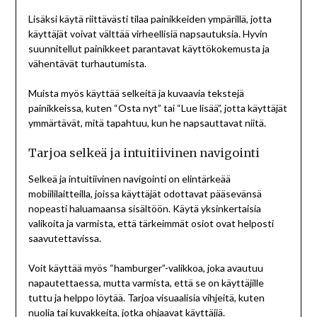
Lisäksi käytä riittävästi tilaa painikkeiden ympärillä, jotta
käyttäjät voivat välttää virheellisiä napsautuksia. Hyvin
suunnitellut painikkeet parantavat käyttökokemusta ja
vähentävät turhautumista.
Muista myös käyttää selkeitä ja kuvaavia tekstejä
painikkeissa, kuten “Osta nyt” tai “Lue lisää”, jotta käyttäjät
ymmärtävät, mitä tapahtuu, kun he napsauttavat niitä.
Tarjoa selkeä ja intuitiivinen navigointi
Selkeä ja intuitiivinen navigointi on elintärkeää
mobiililaitteilla, joissa käyttäjät odottavat pääsevänsä
nopeasti haluamaansa sisältöön. Käytä yksinkertaisia
valikoita ja varmista, että tärkeimmät osiot ovat helposti
saavutettavissa.
Voit käyttää myös “hamburger”-valikkoa, joka avautuu
napautettaessa, mutta varmista, että se on käyttäjille
tuttu ja helppo löytää. Tarjoa visuaalisia vihjeitä, kuten
nuolia tai kuvakkeita, jotka ohjaavat käyttäjiä.