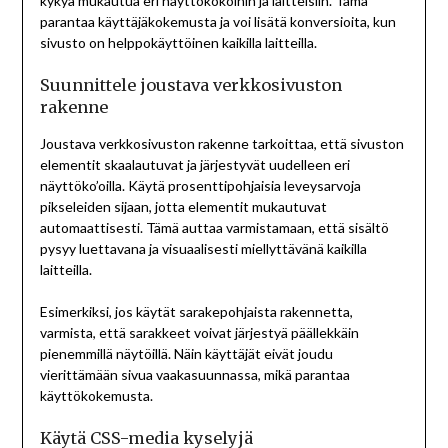
kykyä mukautua eri näyttökokoihin ja laitteisiin. Tämä
parantaa käyttäjäkokemusta ja voi lisätä konversioita, kun
sivusto on helppokäyttöinen kaikilla laitteilla.
Suunnittele joustava verkkosivuston
rakenne
Joustava verkkosivuston rakenne tarkoittaa, että sivuston
elementit skaalautuvat ja järjestyvät uudelleen eri
näyttöko’oilla. Käytä prosenttipohjaisia leveysarvoja
pikseleiden sijaan, jotta elementit mukautuvat
automaattisesti. Tämä auttaa varmistamaan, että sisältö
pysyy luettavana ja visuaalisesti miellyttävänä kaikilla
laitteilla.
Esimerkiksi, jos käytät sarakepohjaista rakennetta,
varmista, että sarakkeet voivat järjestyä päällekkäin
pienemmillä näytöillä. Näin käyttäjät eivät joudu
vierittämään sivua vaakasuunnassa, mikä parantaa
käyttökokemusta.
Käytä CSS-media kyselyjä