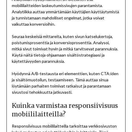
mobiililaitteiden laskeutumissivujen parantamista.
Analytiikka auttaa ymmärtämään käyttäjien käyttäytymistä
ja tunnistamaan mahdolliset ongelmat, jotka voivat
vaikuttaa konversioihin.
Seuraa keskeisiä mittareita, kuten sivun katselukertoja,
poistumisprosenttia ja konversioprosenttia. Analysoi,
mitkä sivut toimivat hyvin ja mitkä tarvitsevat parannuksia.
Käytä näitä tietoja ohjaamaan sisältöstrategiaasi ja
käytettävyyden parannuksia.
Hyödynnä A/B-testausta eri elementtien, kuten CTA:iden
ja sisältömuotoilun, testaamiseen. Tämä auttaa sinua
löytämään parhaiten toimivat ratkaisut ja parantamaan
sivustosi tehokkuutta jatkuvasti.
Kuinka varmistaa responsiivisuus
mobiililaitteilla?
Responsiivisuus mobiililaitteilla tarkoittaa verkkosivuston