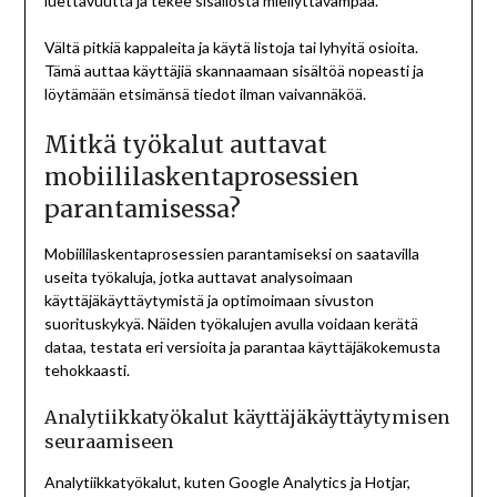
luettavuutta ja tekee sisällöstä miellyttävämpää.
Vältä pitkiä kappaleita ja käytä listoja tai lyhyitä osioita.
Tämä auttaa käyttäjiä skannaamaan sisältöä nopeasti ja
löytämään etsimänsä tiedot ilman vaivannäköä.
Mitkä työkalut auttavat
mobiililaskentaprosessien
parantamisessa?
Mobiililaskentaprosessien parantamiseksi on saatavilla
useita työkaluja, jotka auttavat analysoimaan
käyttäjäkäyttäytymistä ja optimoimaan sivuston
suorituskykyä. Näiden työkalujen avulla voidaan kerätä
dataa, testata eri versioita ja parantaa käyttäjäkokemusta
tehokkaasti.
Analytiikkatyökalut käyttäjäkäyttäytymisen
seuraamiseen
Analytiikkatyökalut, kuten Google Analytics ja Hotjar,