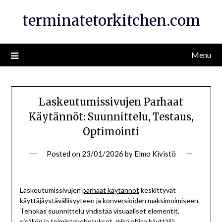
Skip
terminatetorkitchen.com
to
content
Menu
Laskeutumissivujen Parhaat
Käytännöt: Suunnittelu, Testaus,
Optimointi
Posted on
23/01/2026
by
Elmo Kivistö
Laskeutumissivujen
parhaat käytännöt
keskittyvät
käyttäjäystävällisyyteen ja konversioiden maksimoimiseen.
Tehokas suunnittelu yhdistää visuaaliset elementit,
sisällön ja toimintakehotukset, mikä ohjaa käyttäjiä