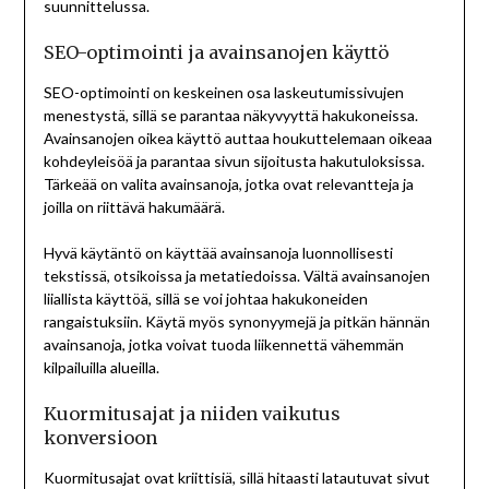
suunnittelussa.
SEO-optimointi ja avainsanojen käyttö
SEO-optimointi on keskeinen osa laskeutumissivujen
menestystä, sillä se parantaa näkyvyyttä hakukoneissa.
Avainsanojen oikea käyttö auttaa houkuttelemaan oikeaa
kohdeyleisöä ja parantaa sivun sijoitusta hakutuloksissa.
Tärkeää on valita avainsanoja, jotka ovat relevantteja ja
joilla on riittävä hakumäärä.
Hyvä käytäntö on käyttää avainsanoja luonnollisesti
tekstissä, otsikoissa ja metatiedoissa. Vältä avainsanojen
liiallista käyttöä, sillä se voi johtaa hakukoneiden
rangaistuksiin. Käytä myös synonyymejä ja pitkän hännän
avainsanoja, jotka voivat tuoda liikennettä vähemmän
kilpailuilla alueilla.
Kuormitusajat ja niiden vaikutus
konversioon
Kuormitusajat ovat kriittisiä, sillä hitaasti latautuvat sivut