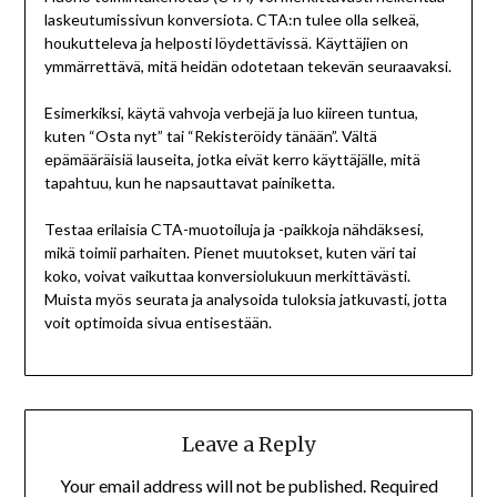
laskeutumissivun konversiota. CTA:n tulee olla selkeä,
houkutteleva ja helposti löydettävissä. Käyttäjien on
ymmärrettävä, mitä heidän odotetaan tekevän seuraavaksi.
Esimerkiksi, käytä vahvoja verbejä ja luo kiireen tuntua,
kuten “Osta nyt” tai “Rekisteröidy tänään”. Vältä
epämääräisiä lauseita, jotka eivät kerro käyttäjälle, mitä
tapahtuu, kun he napsauttavat painiketta.
Testaa erilaisia CTA-muotoiluja ja -paikkoja nähdäksesi,
mikä toimii parhaiten. Pienet muutokset, kuten väri tai
koko, voivat vaikuttaa konversiolukuun merkittävästi.
Muista myös seurata ja analysoida tuloksia jatkuvasti, jotta
voit optimoida sivua entisestään.
Leave a Reply
Your email address will not be published.
Required