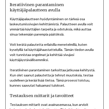
Iteratiivinen parantaminen
käyttäjäpalautteen avulla
Käyttäjäpalautteen hyödyntäminen on tärkeä osa
laskeutumissivujen kehittämistä. Palautteen avulla voit
ymmärtää käyttäjien tarpeita ja odotuksia, mikä auttaa
sinua tekemään parempia päätöksiä.
Voit kerätä palautetta erilaisilla menetelmillä, kuten
kyselyillä tai käyttäjähaastatteluilla. Tämän tiedon avulla
voit tunnistaa ongelmat ja kehittää sivujasi
käyttäjäystävällisemmiksi.
Iteratiivinen parantaminen tarkoittaa jatkuvaa kehitystä.
Kun olet saanut palautetta ja tehnyt muutoksia, testaa
uudelleen ja kerää lisää tietoa. Tämä prosessi toistuu,
kunnes saavutat haluamasi tulokset.
Testauksen mittarit ja tavoitteet
Testauksen mittarit ovat avainasemassa, kun arvioit