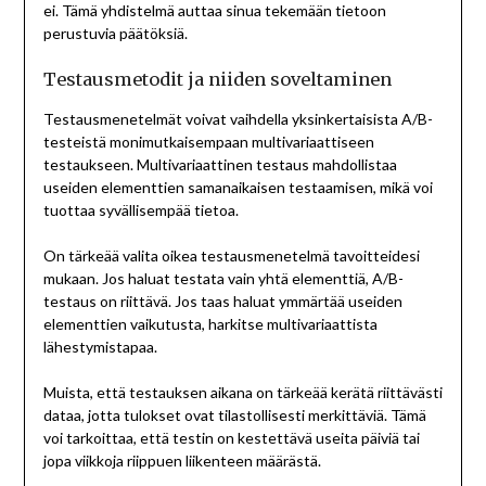
ei. Tämä yhdistelmä auttaa sinua tekemään tietoon
perustuvia päätöksiä.
Testausmetodit ja niiden soveltaminen
Testausmenetelmät voivat vaihdella yksinkertaisista A/B-
testeistä monimutkaisempaan multivariaattiseen
testaukseen. Multivariaattinen testaus mahdollistaa
useiden elementtien samanaikaisen testaamisen, mikä voi
tuottaa syvällisempää tietoa.
On tärkeää valita oikea testausmenetelmä tavoitteidesi
mukaan. Jos haluat testata vain yhtä elementtiä, A/B-
testaus on riittävä. Jos taas haluat ymmärtää useiden
elementtien vaikutusta, harkitse multivariaattista
lähestymistapaa.
Muista, että testauksen aikana on tärkeää kerätä riittävästi
dataa, jotta tulokset ovat tilastollisesti merkittäviä. Tämä
voi tarkoittaa, että testin on kestettävä useita päiviä tai
jopa viikkoja riippuen liikenteen määrästä.