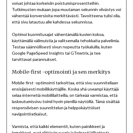
voivat johtaa korkeisiin poistumisprosentteihin.
Tutkimusten mukaan jopa muutaman sekunnin viivästys voi
vähentää konversioita merkittävästi. Tavoitteena tulisi olla,
että sivu latautuu alle kahdessa sekunnissa.
Optimoi kuormitusajat vähentämällä kuvien kokoa,
käyttämällä välimuistia ja valitsemalla tehokkaita palvelimia.
Testaa säännöllisesti sivun nopeutta työkaluilla, kuten
Google PageSpeed Insights tai GTmetrix, ja tee
tarvittavat parannukset.
Mobile-first -optimointi ja sen merkitys
Mobile-first -optimointi tarkoittaa, että sivu suunnitellaan
ensisijaisesti mobiilikäyttäjille. Koska yhä useampi käyttäjä
selaa internetiä mobiililaitteilla, on tärkeää varmistaa, että
laskeutumissivu toimii hyvin pienillä näytöillä. Tämä sisältää
responsiivisen suunnittelun ja helppokäyttöiset
navigointiratkaisut.
Varmista, että kaikki elementit, kuten painikkeet ja
lomakkeet, ovat riittävän suuria ja helposti klikattavia.