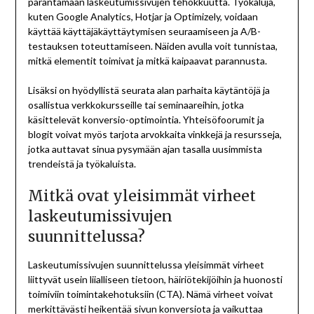
parantamaan laskeutumissivujen tehokkuutta. Työkaluja,
kuten Google Analytics, Hotjar ja Optimizely, voidaan
käyttää käyttäjäkäyttäytymisen seuraamiseen ja A/B-
testauksen toteuttamiseen. Näiden avulla voit tunnistaa,
mitkä elementit toimivat ja mitkä kaipaavat parannusta.
Lisäksi on hyödyllistä seurata alan parhaita käytäntöjä ja
osallistua verkkokursseille tai seminaareihin, jotka
käsittelevät konversio-optimointia. Yhteisöfoorumit ja
blogit voivat myös tarjota arvokkaita vinkkejä ja resursseja,
jotka auttavat sinua pysymään ajan tasalla uusimmista
trendeistä ja työkaluista.
Mitkä ovat yleisimmät virheet
laskeutumissivujen
suunnittelussa?
Laskeutumissivujen suunnittelussa yleisimmät virheet
liittyvät usein liialliseen tietoon, häiriötekijöihin ja huonosti
toimiviin toimintakehotuksiin (CTA). Nämä virheet voivat
merkittävästi heikentää sivun konversiota ja vaikuttaa