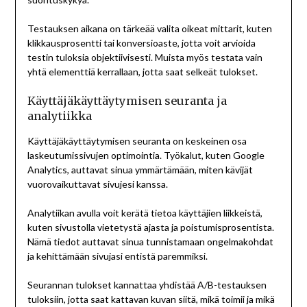
Testauksen aikana on tärkeää valita oikeat mittarit, kuten
klikkausprosentti tai konversioaste, jotta voit arvioida
testin tuloksia objektiivisesti. Muista myös testata vain
yhtä elementtiä kerrallaan, jotta saat selkeät tulokset.
Käyttäjäkäyttäytymisen seuranta ja
analytiikka
Käyttäjäkäyttäytymisen seuranta on keskeinen osa
laskeutumissivujen optimointia. Työkalut, kuten Google
Analytics, auttavat sinua ymmärtämään, miten kävijät
vuorovaikuttavat sivujesi kanssa.
Analytiikan avulla voit kerätä tietoa käyttäjien liikkeistä,
kuten sivustolla vietetystä ajasta ja poistumisprosentista.
Nämä tiedot auttavat sinua tunnistamaan ongelmakohdat
ja kehittämään sivujasi entistä paremmiksi.
Seurannan tulokset kannattaa yhdistää A/B-testauksen
tuloksiin, jotta saat kattavan kuvan siitä, mikä toimii ja mikä