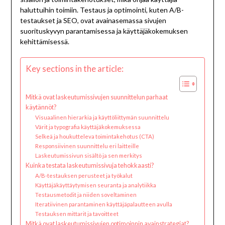
haluttuihin toimiin. Testaus ja optimointi, kuten A/B-
testaukset ja SEO, ovat avainasemassa sivujen
suorituskyvyn parantamisessa ja käyttäjäkokemuksen
kehittämisessä.
Key sections in the article:
Mitkä ovat laskeutumissivujen suunnittelun parhaat
käytännöt?
Visuaalinen hierarkia ja käyttöliittymän suunnittelu
Värit ja typografia käyttäjäkokemuksessa
Selkeä ja houkutteleva toimintakehotus (CTA)
Responsiivinen suunnittelu eri laitteille
Laskeutumissivun sisältö ja sen merkitys
Kuinka testata laskeutumissivuja tehokkaasti?
A/B-testauksen perusteet ja työkalut
Käyttäjäkäyttäytymisen seuranta ja analytiikka
Testausmetodit ja niiden soveltaminen
Iteratiivinen parantaminen käyttäjäpalautteen avulla
Testauksen mittarit ja tavoitteet
Mitkä ovat laskeutumissivujen optimoinnin avainstrategiat?