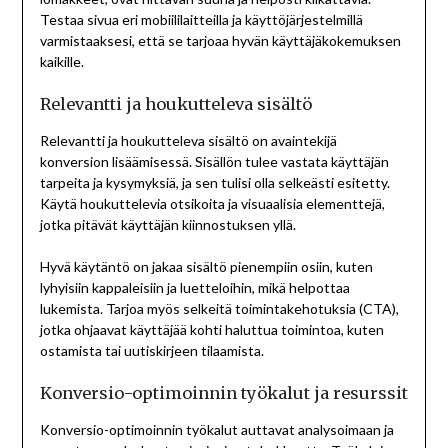
Testaa sivua eri mobiililaitteilla ja käyttöjärjestelmillä
varmistaaksesi, että se tarjoaa hyvän käyttäjäkokemuksen
kaikille.
Relevantti ja houkutteleva sisältö
Relevantti ja houkutteleva sisältö on avaintekijä
konversion lisäämisessä. Sisällön tulee vastata käyttäjän
tarpeita ja kysymyksiä, ja sen tulisi olla selkeästi esitetty.
Käytä houkuttelevia otsikoita ja visuaalisia elementtejä,
jotka pitävät käyttäjän kiinnostuksen yllä.
Hyvä käytäntö on jakaa sisältö pienempiin osiin, kuten
lyhyisiin kappaleisiin ja luetteloihin, mikä helpottaa
lukemista. Tarjoa myös selkeitä toimintakehotuksia (CTA),
jotka ohjaavat käyttäjää kohti haluttua toimintoa, kuten
ostamista tai uutiskirjeen tilaamista.
Konversio-optimoinnin työkalut ja resurssit
Konversio-optimoinnin työkalut auttavat analysoimaan ja