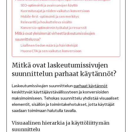
SEO-optimointi ja avainsanojen käyttö
Kuormitusajat ja niiden vaikutus konversioon
Mobile-first -optimointi ja sen merkitys
Relevantti ja houkutteleva sisältö
Konversio-optimoinnin työkalut ja resurssit
Mitkä ovat yleisimmät virheet laskeutumissivujen
suunnittelussa?
Liiallinen tiedon määrä ja häiriötekijät
Huono CTA ja sen vaikutus konversioon
Mitkä ovat laskeutumissivujen
suunnittelun parhaat käytännöt?
Laskeutumissivujen suunnittelun
parhaat käytännöt
keskittyvät käyttäjäystävällisyyteen ja konversioiden
maksimoimiseen. Tehokas suunnittelu yhdistää visuaaliset
elementit, sisällön ja toimintakehotukset, jotta käyttäjät
saadaan toimimaan halutulla tavalla.
Visuaalinen hierarkia ja käyttöliittymän
suunnittelu