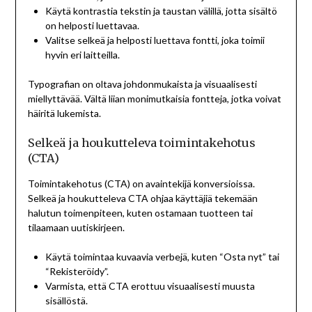
Käytä kontrastia tekstin ja taustan välillä, jotta sisältö
on helposti luettavaa.
Valitse selkeä ja helposti luettava fontti, joka toimii
hyvin eri laitteilla.
Typografian on oltava johdonmukaista ja visuaalisesti
miellyttävää. Vältä liian monimutkaisia fontteja, jotka voivat
häiritä lukemista.
Selkeä ja houkutteleva toimintakehotus
(CTA)
Toimintakehotus (CTA) on avaintekijä konversioissa.
Selkeä ja houkutteleva CTA ohjaa käyttäjiä tekemään
halutun toimenpiteen, kuten ostamaan tuotteen tai
tilaamaan uutiskirjeen.
Käytä toimintaa kuvaavia verbejä, kuten “Osta nyt” tai
“Rekisteröidy”.
Varmista, että CTA erottuu visuaalisesti muusta
sisällöstä.