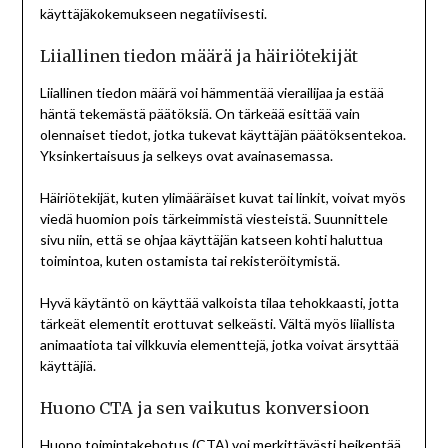
käyttäjäkokemukseen negatiivisesti.
Liiallinen tiedon määrä ja häiriötekijät
Liiallinen tiedon määrä voi hämmentää vierailijaa ja estää
häntä tekemästä päätöksiä. On tärkeää esittää vain
olennaiset tiedot, jotka tukevat käyttäjän päätöksentekoa.
Yksinkertaisuus ja selkeys ovat avainasemassa.
Häiriötekijät, kuten ylimääräiset kuvat tai linkit, voivat myös
viedä huomion pois tärkeimmistä viesteistä. Suunnittele
sivu niin, että se ohjaa käyttäjän katseen kohti haluttua
toimintoa, kuten ostamista tai rekisteröitymistä.
Hyvä käytäntö on käyttää valkoista tilaa tehokkaasti, jotta
tärkeät elementit erottuvat selkeästi. Vältä myös liiallista
animaatiota tai vilkkuvia elementtejä, jotka voivat ärsyttää
käyttäjiä.
Huono CTA ja sen vaikutus konversioon
Huono toimintakehotus (CTA) voi merkittävästi heikentää