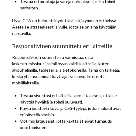
Testaa eri muotoja ja värejä nähdäksesi, mikä toimii
parhaiten.
Hyvä CTA on helposti löydettävissä ja ymmärrettävissä.
Aseta se strategisesti sivulle, jotta se on aina käyttäjän
nähtävillä.
Responsiivinen suunnittelu eri laitteille
Responsiivinen suunnittelu varmistaa, että
laskeutumissivusi toimii hyvin kaikilla laitteilla, kuten
älypuhelimilla, tableteilla ja tietokoneilla. Tämä on tärkeää,
koska yhä useammat käyttäjät selaavat internetiä
mobiililaitteilla.
Testaa sivustosi eri laitteilla varmistaaksesi, että se
näyttää hyvältä ja toimii sujuvasti.
Käytä joustavia kuvia ja CSS-tyylejä, jotka mukautuvat
eri näyttökokoihin.
Optimoi latausajat, jotta käyttäjät eivät turhaudu
odottamiseen.