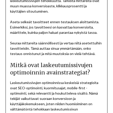
laskeutumissivujen tehokkuutta. Tärkeitä mittareita ovat
muun muassa konversioaste, klikkausprosentti ja
käyttäjien sitoutuminen.
Aseta selkeät tavoitteet ennen testauksen aloittamista.
Esimerkiksi, jos tavoitteesi on kasvattaa konversioita,
määrittele, kuinka paljon haluat parantaa nykyistä tasoa.
Seuraa mittareita säännöllisesti ja vertaa niitä asetettuihin
tavoitteisiin. Tämä auttaa sinua ymmärtämään, onko
testaus onnistunut ja mitä muutoksia on vielä tehtävä.
Mitkä ovat laskeutumissivujen
optimoinnin avainstrategiat?
Laskeutumissivujen optimoinnissa keskeisiä strategioita
ovat SEO-optimointi, kuormitusajat, mobile-first -
optimointi, sekä relevantti ja houkutteleva sisältö. Nämä
tekijät vaikuttavat suoraan konversioon ja
käyttäjäkokemukseen, joten niiden huomioiminen on
välttämätöntä tehokkaan laskeutumissivun