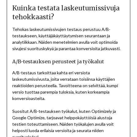
Kuinka testata laskeutumissivuja
tehokkaasti?
Tehokas laskeutumissivujen testaus perustuu A/B-
testaukseen, käyttäjäkäyttäytymisen seurantaan ja
analytiikkaan. Näiden menetelmien avulla voit optimoida
sivujesi suorituskykyä ja parantaa konversioita jatkuvasti.
A/B-testauksen perusteet ja työkalut
A/B-testaus tarkoittaa kahta eri versiota
laskeutumissivusta, joita verrataan toisiinsa käyttäjien
reaktioiden perusteella. Tavoitteena on selvittää, kumpi
versio tuottaa parempia tuloksia, kuten korkeampia
konversioasteita.
Suositut A/B-testauksen työkalut, kuten Optimizely ja
Google Optimize, tarjoavat helppokäyttöisiä alustoja
testien toteuttamiseen. Näiden työkalujen avulla voit
helposti luoda erilaisia versioita ja seurata niiden
suorituskykyä.