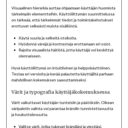
Visuaalinen hierarkia auttaa ohjaamaan käyttäjän huomiota
tärkeimpiin elementteihin. Käyttöliittymän suunnittelussa
on tärkeää, että tärkeimmät tiedot ja toimintakehotukset
erottuvat selkeästi muista sisällöistä.
Käytä suuria ja selkeitä otsikoita.
Hyödynnä värejä ja kontrasteja erottamaan eri osiot.
Rajoita visuaalista häiriötä, jotta käyttäjä voi keskittyä
olennaiseen.
Hyvä käyttöliittymä on intuitiivinen ja helppokäyttöinen.
Testaa eri versioita ja kerää palautetta käyttäjiltä parhaan
mahdollisen kokemuksen saavuttamiseksi.
Värit ja typografia käyttäjäkokemuksessa
Värit vaikuttavat käyttäjän tunteisiin ja päätöksiin. Oikean
väripaletin valinta voi parantaa brändin tunnistettavuutta
ja houkuttelevuutta.
Valitse värit, jotka tukevat brändiäsi ja viestiäsi.